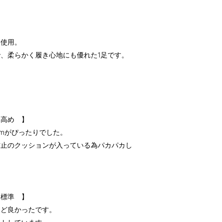
を使用。
、柔らかく履き心地にも優れた1足です。
 高め 】
cmがぴったりでした。
防止のクッションが入っている為パカパカし
 標準 】
うど良かったです。