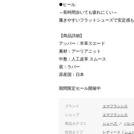
●ヒール
～長時間歩いても疲れにくい～
履きやすいフラットシューズで安定感
【商品詳細】
アッパー：羊革スエード
裏材：アーリアニット
中敷：人工皮革 スムース
底：ラバー
原産国：日本
期間限定セール開催中
ブランド
エマフランシス
ショップ
エマフランシス
商品カテゴリ
シューズ
／
バレ
性別タイプ
レディース
(
シュ