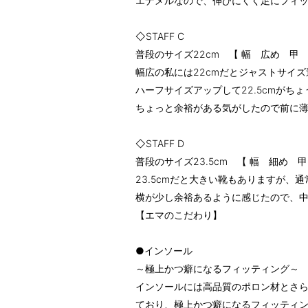
エナメルなので、伸びにくく足にフィ
◇STAFF C
普段のサイズ22cm 【 幅 広め 甲
幅広の私には22cmだとジャストサイ
ハーフサイズアップして22.5cmがち
ちょっと余裕がある気がしたので前に
◇STAFF D
普段のサイズ23.5cm 【 幅 細め 
23.5cmだと大きい靴もありますが、
横が少し余裕あるように感じたので、
【エマのこだわり】
●インソール
～極上かつ癖になるフィッティング～
インソールには高品質のポロン材とさ
ており、極上かつ癖になるフィッティ