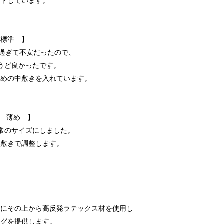
ットしています。
 標準 】
ズ過ぎて不安だったので、
ょうど良かったです。
薄めの中敷きを入れています。
甲 薄め 】
通常のサイズにしました。
中敷きで調整します。
らにその上から高反発ラテックス材を使用し
ングを提供します。