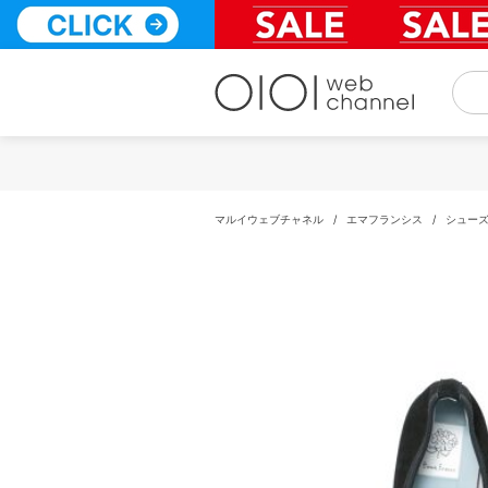
コ
ン
テ
ン
ツ
へ
ス
キ
ッ
プ
マルイウェブチャネル
/
エマフランシス
/
シュー