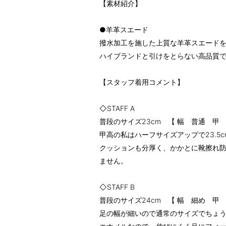
【素材紹介】
●羊革スエード
撥水加工を施した上質な羊革スエード
ハイブランドと引けをとらない高品質で
【スタッフ着用コメント】
◇STAFF A
普段のサイズ23cm 【 幅 普通 甲
甲高の私はハーフサイズアップで23.5
クッションも分厚く、かかとに靴擦れ
ません。
◇STAFF B
普段のサイズ24cm 【 幅 細め 甲
足の幅が細いので通常のサイズでちょ