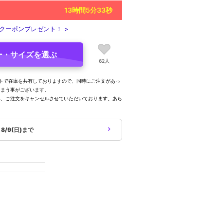
13
時間
5
分
32
秒
クーポンプレゼント！ >
ー・サイズを選ぶ
62人
トで在庫を共有しておりますので、同時にご注文があっ
しまう事がございます。
み、ご注文をキャンセルさせていただいております。あら
。
象
8/9(日)まで