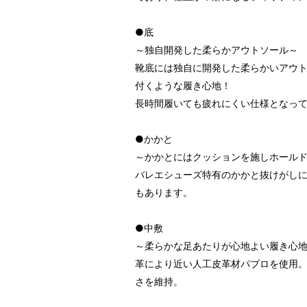
●底
～独自開発した柔らかアウトソール～
靴底には独自に開発した柔らかいアウ
付くような履き心地！
長時間履いても疲れにくい仕様となっ
●かかと
～かかとにはクッションを施しホール
バレエシューズ特有のかかと抜けがし
もあります。
●中敷
～柔らかな足あたりが心地よい履き心
革により近い人工皮革材パブロを使用
さを維持。