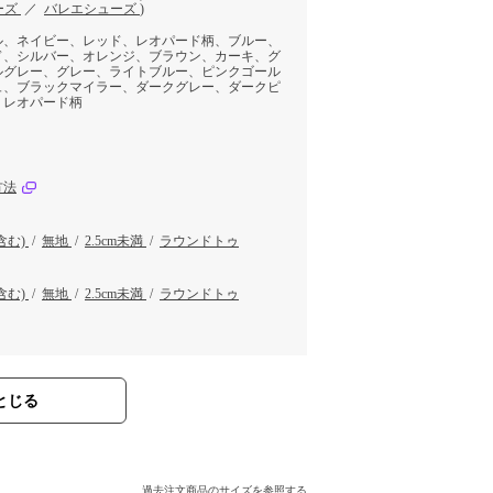
ーズ
／
バレエシューズ
)
ル、ネイビー、レッド、レオパード柄、ブルー、
ド、シルバー、オレンジ、ブラウン、カーキ、グ
ルグレー、グレー、ライトブルー、ピンクゴール
ュ、ブラックマイラー、ダークグレー、ダークピ
、レオパード柄
方法
含む)
/
無地
/
2.5cm未満
/
ラウンドトゥ
含む)
/
無地
/
2.5cm未満
/
ラウンドトゥ
とじる
過去注文商品のサイズを参照する