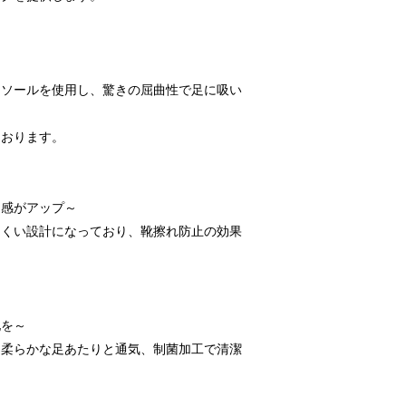
トソールを使用し、驚きの屈曲性で足に吸い
ております。
ド感がアップ～
にくい設計になっており、靴擦れ防止の効果
地を～
。柔らかな足あたりと通気、制菌加工で清潔