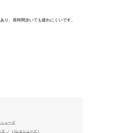
もあり、長時間歩いても疲れにくいです。
エシューズ
ーズ
／
バレエシューズ
)