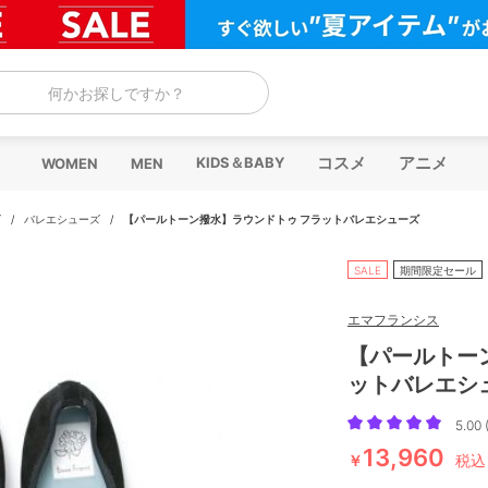
何かお探しですか？
コスメ
アニメ
KIDS＆BABY
WOMEN
MEN
ズ
/
バレエシューズ
/
【パールトーン撥水】ラウンドトゥ フラットバレエシューズ
SALE
期間限定セール
エマフランシス
【パールトー
ットバレエシ
5.00 
13,960
￥
税込