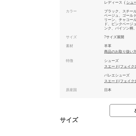
レディース
(
シュ
カラー
ブラック、スチー
ベージュ、ゴール
リーン、チャコー
ド、ピンクベージ
ンク、パイソン柄
サイズ
7サイズ展開
素材
羊革
商品のお取り扱い
特徴
シューズ
スエード(フェイク
バレエシューズ
スエード(フェイク
原産国
日本
サイズ