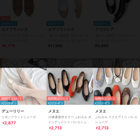
SALE
¥888ｸｰﾎﾟﾝ
¥888ｸｰﾎﾟﾝ
¥888ｸｰﾎﾟﾝ
エマフランシス
エマフランシス
ラウナレア
ラウンドトゥ フラット ムート
【レイン対応】ラウンドトゥ
【レイン対応】ラウンドトゥ
ン バレエシューズ
3cmヒール バレエシューズ
ヒールバレエシューズ
¥6,776
¥11,990
¥9,680
(RB5001A)
PR
PR
PR
期間限定SALE
期間限定SALE
期間限定SALE
¥200ｸｰﾎﾟﾝ
¥200ｸｰﾎﾟﾝ
¥200ｸｰﾎﾟﾝ
デューリリー
メヌエ
メヌエ
リボンフラットシューズ
26春夏新作カラー ふわカル ポ
ふわカル スクエアトゥ バレエ
インテッドトゥ バレエシュー
シューズ
2,877
¥
ズ [ menue メヌエ ]
2,713
2,713
¥
¥