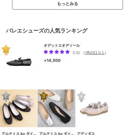
もっとみる
バレエシューズの人気ランキング
オデットエオディール
5.00
（
1件の口コミ
）
14,300
￥
アルテミス by ダイアナ
アルテミス by ダイアナ
アディダス