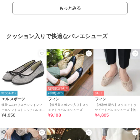
もっとみる
クッション入りで快適なバレエシューズ
期間限定SALE
¥200ｸｰﾎﾟﾝ
¥888ｸｰﾎﾟﾝ
SALE
エル スポーツ
フィン
フィン
軽量ふんわりスポンジインソ
【低反発スポンジ入り】スク
【25秋冬新作】スクエアトゥ
ールソフトストレッチバレエ
エアトゥバレエシューズ
ツイードバレエシューズ【低
¥4,950
¥9,108
¥4,895
シューズ ESP14501
反発スポンジ入り】