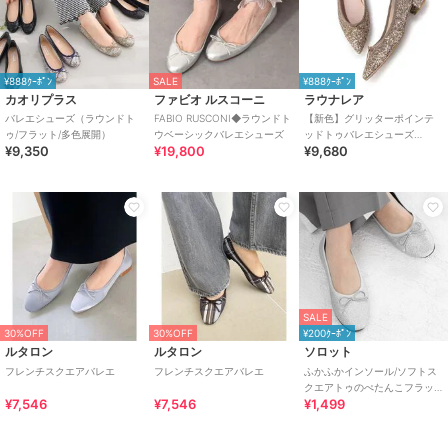
¥888ｸｰﾎﾟﾝ
SALE
¥888ｸｰﾎﾟﾝ
カオリプラス
ファビオ ルスコーニ
ラウナレア
バレエシューズ（ラウンドト
FABIO RUSCONI◆ラウンドト
【新色】グリッターポインテ
ゥ/フラット/多色展開）
ウベーシックバレエシューズ
ッドトゥバレエシューズ
¥9,350
¥19,800
¥9,680
(B9601A)
SALE
30%OFF
30%OFF
¥200ｸｰﾎﾟﾝ
ルタロン
ルタロン
ソロット
フレンチスクエアバレエ
フレンチスクエアバレエ
ふかふかインソール/ソフトス
クエアトゥのぺたんこフラッ
¥7,546
¥7,546
¥1,499
トバレエシューズ