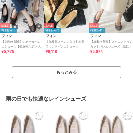
SALE
SALE
SALE
¥888ｸｰﾎﾟﾝ
¥888ｸｰﾎﾟﾝ
¥888ｸｰﾎﾟﾝ
フィン
フィン
フィン
【25秋冬新作】丸ヒールバレ
【低反発スポンジ入り】本革
【25秋冬新作】スクエアトゥV
エシューズ【低反発スポンジ
ラウンドバレエシューズ
カットバレエシューズ【低反
¥5,775
¥8,118
¥5,874
入り】
発スポンジ入り】
もっとみる
雨の日でも快適なレインシューズ