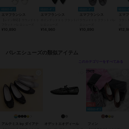
～極上かつ癖になるフィッティング～
インソールには高品質のポロン材とさらにその上から高反発ラテック
¥888ｸｰﾎﾟﾝ
¥888ｸｰﾎﾟﾝ
¥888ｸｰﾎﾟﾝ
¥888ｸｰ
ス材を使用しており、極上かつ癖になるフィッティングを提供しま
エマフランシス
エマフランシス
エマフランシス
エマ
す。
【レイン対応】ラウンドトゥ
ポインテッドトゥ フラットバ
ラウンドトゥ フラット バレ
フラッ
フラット バレエシューズ
レエシューズ
エシューズ
ル
¥10,890
¥14,960
¥10,890
¥12,9
●底
～独自開発した柔らかアウトソール～
靴底には独自に開発した柔らかいアウトソールを使用し、驚きの屈曲
性で足に吸い付くような履き心地！
バレエシューズの類似アイテム
長時間履いても疲れにくい仕様となっております。
このカテゴリーをすべてみる
●かかと
～かかとにはクッションを施しホールド感がアップ～
バレエシューズ特有のかかと抜けがしにくい設計になっており、靴擦
れ防止の効果もあります。
●中敷
～柔らかな足あたりが心地よい履き心地を～
SALE
革により近い人工皮革材パブロを使用。柔らかな足あたりと通気、制
¥888ｸｰﾎﾟﾝ
菌加工で清潔さを維持。
●ヒール
アルテミス by ダイアナ
オデットエオディール
フィン
～長時間歩いても疲れにくい～