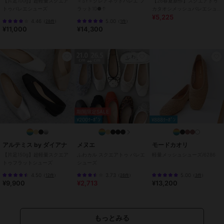
【片足100g】超軽量スクエア
＜SY＞グレアネットバレエ フ
【26春夏新作】スクエアトゥ
トゥバレエシューズ
ラット10●↑
カタオシメッシュバレエシュ
履きやすいフラットシューズで安定感もあり、長時間歩いても疲れに
¥5,225
ーズ【低反発スポンジ入り】
くいです。
4.46
5.00
（
28件
）
（
1件
）
¥11,000
¥14,300
【商品詳細】
アッパー：羊革スエード
裏材：アーリアニット
中敷：人工皮革 スムース
底：ラバー
原産国：日本
期間限定SALE
¥200ｸｰﾎﾟﾝ
¥888ｸｰﾎﾟﾝ
ブランド
エマフランシス
ショップ
エマフランシス
アルテミス by ダイアナ
メヌエ
モードカオリ
商品カテゴリ
シューズ
／
バレエシューズ
【片足150g】超軽量スクエア
ふわカル スクエアトゥ バレエ
軽量メッシュシューズ/6286
トゥフラットシューズ
シューズ
性別タイプ
レディース
4.50
3.73
5.00
（
12件
）
（
26件
）
（
3件
）
シューズ
／
バレエシューズ
¥9,900
¥2,713
¥13,200
レディース
シューズ
／
バレエシューズ
カラー
シルバー、スチール、ネイビー、
もっとみる