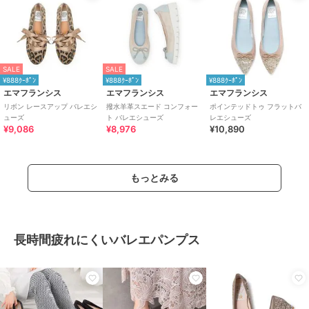
SALE
SALE
¥888ｸｰﾎﾟﾝ
¥888ｸｰﾎﾟﾝ
¥888ｸｰﾎﾟﾝ
エマフランシス
エマフランシス
エマフランシス
リボン レースアップ バレエシ
撥水羊革スエード コンフォー
ポインテッドトゥ フラットバ
ューズ
ト バレエシューズ
レエシューズ
¥9,086
¥8,976
¥10,890
もっとみる
長時間疲れにくいバレエパンプス