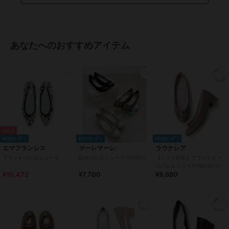
レッド、レオパード柄、ブラッ
ク、ブルー、ベージュ、ゴール
ド、オレンジ、ブラウン、カー
キ、グリーン、チャコールグレ
ー、グレー、ライトブルー、ピン
あなたへのおすすめアイテム
クゴールド、ピンクベージュ、ブ
ラックマイラー、ダークグレー、
ダークピンク、パイソン柄、レオ
パード柄
サイズ
7サイズ展開
素材
羊革
商品のお取り扱い方法
SALE
¥888ｸｰﾎﾟﾝ
¥200ｸｰﾎﾟﾝ
¥888ｸｰﾎﾟﾝ
特徴
シューズ
エマフランシス
マーレマーレ
ラウナレア
スエード(フェイク含む)
/
無地
/
フラットバレエシューズ
防水バレエシューズHP00601
【レイン対応】ラウンドヒー
2.5cm未満
/
ラウンドトゥ
ルバレエシューズ(RB5401A)
¥10,472
¥7,700
¥9,680
バレエシューズ
スエード(フェイク含む)
/
無地
/
2.5cm未満
/
ラウンドトゥ
原産国
日本