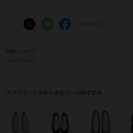
甲高の私はハーフサイズアップで23.5cmがぴったりでした。
クッションも分厚く、かかとに靴擦れ防止のクッションが入っている
為パカパカしません。
◇STAFF B
普段のサイズ24cm 【 幅 細め 甲 標準 】
足の幅が細いので通常のサイズでちょうど良かったです。
エナメルなので、伸びにくく足にフィットしています。
取扱いショップ
◇STAFF C
普段のサイズ22cm 【 幅 広め 甲 標準 】
幅広の私には22cmだとジャストサイズ過ぎて不安だったので、
ハーフサイズアップして22.5cmがちょうど良かったです。
ちょっと余裕がある気がしたので前に薄めの中敷きを入れています。
エマフランシスからあなたへのおすすめ
◇STAFF D
普段のサイズ23.5cm 【 幅 細め 甲 薄め 】
23.5cmだと大きい靴もありますが、通常のサイズにしました。
横が少し余裕あるように感じたので、中敷きで調整します。
【エマのこだわり】
●インソール