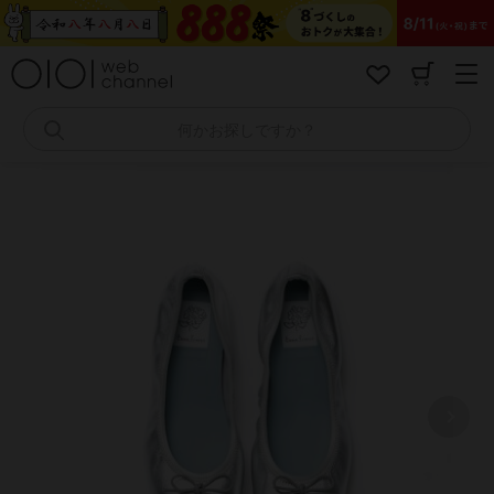
コ
ン
テ
ン
ツ
へ
何かお探しですか？
ス
キ
ッ
プ