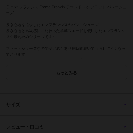
◇エマ フランシス Emma Francis ラウンドトゥ フラット バレエシュ
ーズ
履き心地を追求したエマフランシスのバレエシューズ
履き心地と高級感にこだわった羊革スエードを使用したエマフランシ
スの最高級のシリーズです♪
フラットシューズなので安定感もあり長時間履いても疲れにくくなっ
ております。
疲れにくいためオフィスカジュアルにもお使いいただけます☆
【素材紹介】
●羊革スエード
撥水加工を施した上質な羊革スエードを使用。
ハイブランドと引けをとらない高品質で、柔らかく履き心地にも優れ
た1足です。
サイズ
【スタッフ着用コメント】
◇STAFF A
レビュー・口コミ
普段のサイズ23cm 【 幅 普通 甲 高め 】