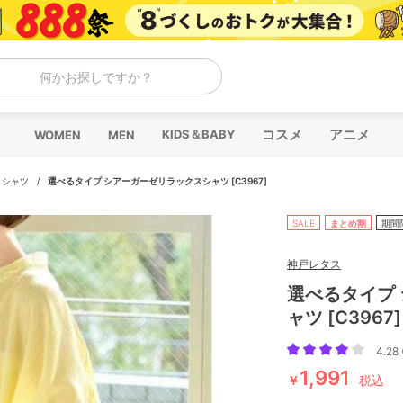
何かお探しですか？
コスメ
アニメ
KIDS＆BABY
WOMEN
MEN
/
シャツ
/
選べるタイプ シアーガーゼリラックスシャツ [C3967]
SALE
まとめ割
期間
神戸レタス
選べるタイプ
ャツ [C3967]
4.28 
1,991
￥
税込