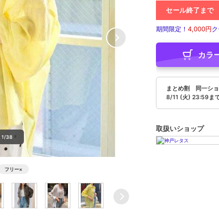
セール終了まで
期間限定！
4,000円
ク
カラ
まとめ割 同一ショ
8/11 (火) 23:59ま
取扱いショップ
1/38
フリー
×