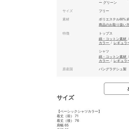
ー グリーン
サイズ
フリー
素材
ポリエステル80% 綿
商品のお取り扱い
特徴
トップス
綿・コットン素材
カラー
/
レギュラ
シャツ
綿・コットン素材
カラー
/
レギュラ
原産国
バングラデシュ製
サイズ
【ベーシックシャツカラー】
着丈（前） 71
着丈（後） 76
肩幅 65