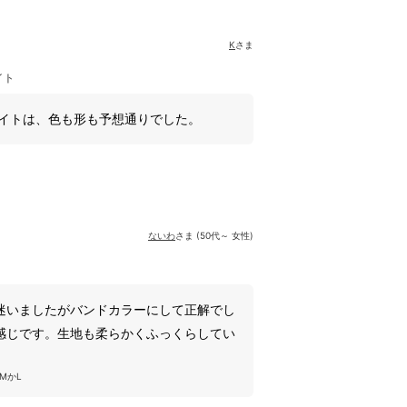
K
さま
イト
ワイトは、色も形も予想通りでした。
ないわ
さま (50代～ 女性)
迷いましたがバンドカラーにして正解でし
感じです。生地も柔らかくふっくらしてい
MかL