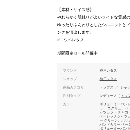
【素材・サイズ感】
やわらかく肌触りがよいライトな質感
ゆったりふんわりとしたシルエットと
ングを演出します。
#コウベレタス
期間限定セール開催中
ブランド
神戸レタス
ショップ
神戸レタス
商品カテゴリ
トップス
／
シャ
性別タイプ
レディース
(
トッ
カラー
ボリューミーバン
ラー エクリュ、ベ
ャツカラー チャコ
ベーシックシャツ
ー グリーン、ボリ
バンドカラー ベー
ボリューミーバン