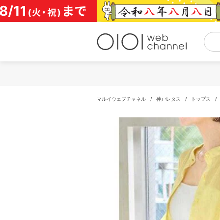
コ
ン
テ
ン
ツ
へ
ス
キ
ッ
プ
マルイウェブチャネル
/
神戸レタス
/
トップス