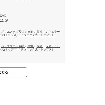
20%
方法
/
ポリエステル素材
/
無地
/
長袖
/
レギュラー
ー丈(トップス)
/
チュニック丈（トップス）
/
ポリエステル素材
/
無地
/
長袖
/
レギュラー
ー丈(トップス)
/
チュニック丈（トップス）
とじる