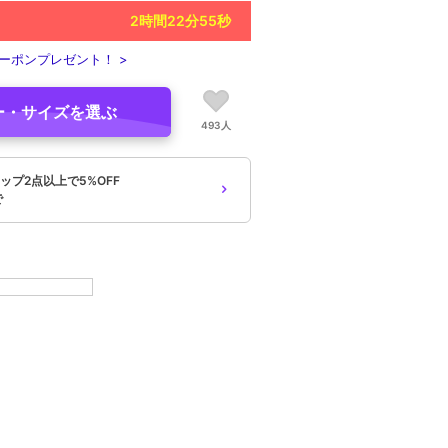
2
時間
22
分
54
秒
ーポンプレゼント！ >
ー・サイズを選ぶ
493人
ップ2点以上で5%OFF
で