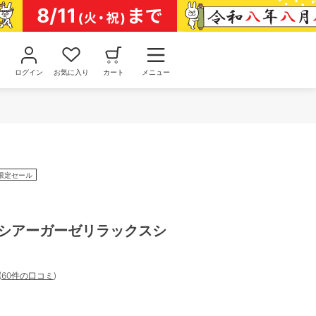
ログイン
お気に入り
カート
メニュー
限定セール
 シアーガーゼリラックスシ
(
60件の口コミ
)