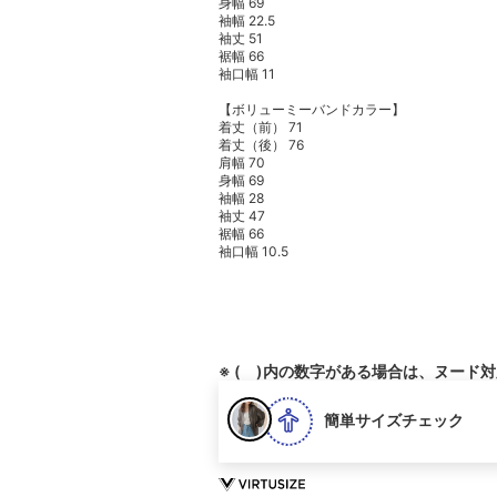
身幅 69
袖幅 22.5
袖丈 51
裾幅 66
袖口幅 11
【ボリューミーバンドカラー】
着丈（前） 71
着丈（後） 76
肩幅 70
身幅 69
袖幅 28
袖丈 47
裾幅 66
袖口幅 10.5
※ ( )内の数字がある場合は、ヌード
簡単サイズチェック