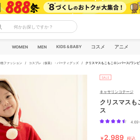
何かお探しですか？
コスメ
アニメ
KIDS＆BABY
WOMEN
MEN
の他ファッション
/
コスプレ（仮装）・パーティグッズ
/
クリスマスもこもこロンパース/ワンピ
SALE
キャサリンコテージ
クリスマスも
ス
4.69 
2,989
￥
税込