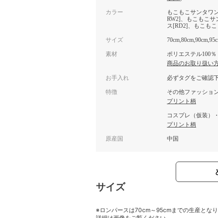
カラー
もこもこサンタワン
RW2]、もこもこ
ス[RD2]、もこも
サイズ
70cm,80cm,90cm,95
素材
ポリエステル100％
商品のお取り扱い
お手入れ
必ずタグをご確認
特徴
その他ファッショ
プリント柄
コスプレ（仮装）
プリント柄
原産国
中国
サイズ
※ロンパースは70cm～95cmまでの生産と
詳細は画像をご覧ください