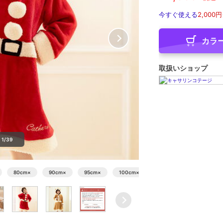
今すぐ使える
2,000円
カラ
取扱いショップ
1/39
80cm
×
90cm
×
95cm
×
100cm
×