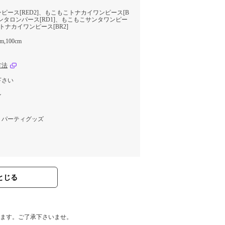
ピース[RED2]、もこもこトナカイワンピース[B
サンタロンパース[RD1]、もこもこサンタワンピー
こトナカイワンピース[BR2]
cm,100cm
方法
下さい
ン
・パーティグッズ
とじる
なります。ご了承下さいませ。