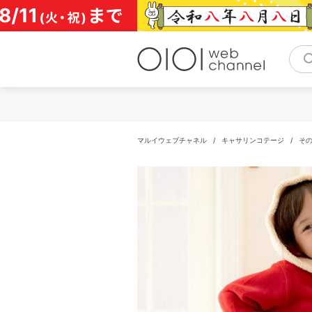
コ
ン
テ
ン
ツ
へ
ス
キ
ッ
プ
マルイウェブチャネル
/
キャサリンコテージ
/
そ