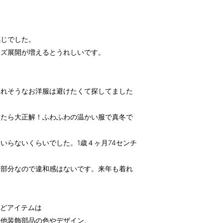
感じでした。
イズ展開が増えるとうれしいです。
ぶれそうなお洋服は避けたくて探してました
したら大正解！ふわふわの温かい服で真冬で
いらないくらいでした。1歳４ヶ月74センチ
い部分なので違和感はないです。来年も着れ
などアイテムは
の他装飾部品の色やデザイン、