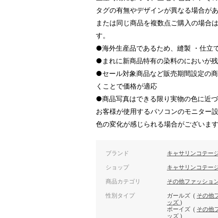
タグの有無やデザインが異なる場合が
または同じ商品を複数点ご購入の場合
す。
●海外生産品であるため、縫製 ・仕立
●まれに新商品特有の染料のにおいが
●セール対象商品など販売期間設定の
くことで価格が適応
●商品写真はできる限り実物の色に近
お客様が使用するパソコンのモニター
色の変化が感じられる場合がございま
ブランド
キャサリンコテー
ショップ
キャサリンコテー
商品カテゴリ
その他ファッショ
性別タイプ
ガールズ
(
その他
ッズ
)
ボーイズ
(
その他
ッズ
)