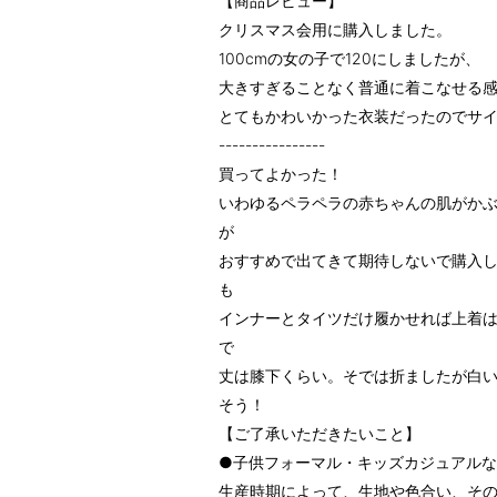
【商品レビュー】
クリスマス会用に購入しました。
100cmの女の子で120にしましたが、
大きすぎることなく普通に着こなせる
とてもかわいかった衣装だったのでサ
----------------
買ってよかった！
いわゆるペラペラの赤ちゃんの肌がか
が
おすすめで出てきて期待しないで購入
も
インナーとタイツだけ履かせれば上着は
で
丈は膝下くらい。そでは折ましたが白
そう！
【ご了承いただきたいこと】
●子供フォーマル・キッズカジュアル
生産時期によって、生地や色合い、そ