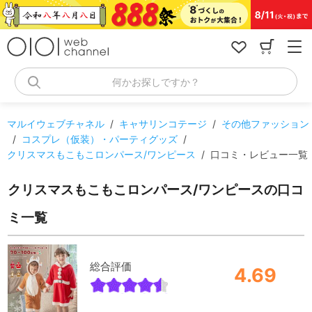
コ
ン
テ
ン
ツ
へ
何かお探しですか？
ス
キ
ッ
マルイウェブチャネル
/
キャサリンコテージ
/
その他ファッション
プ
/
コスプレ（仮装）・パーティグッズ
/
クリスマスもこもこロンパース/ワンピース
/
口コミ・レビュー一覧
クリスマスもこもこロンパース/ワンピースの口コ
ミ一覧
総合評価
4.69