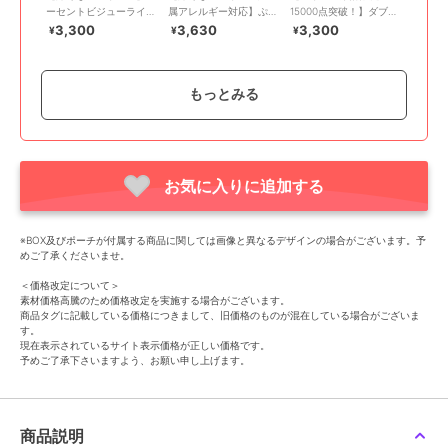
ーセントビジューライト
属アレルギー対応】ぷっ
15000点突破！】ダブル
フィットイヤリング ゴ
くりループフィットイヤ
デコレイトカフイヤリン
3,300
3,630
3,300
¥
¥
¥
ールド
リング ゴールド
グ ゴールド
もっとみる
お気に入りに追加する
60%OFF
フィービィー
フィービィー
フィービィー
【金属アレルギー対応】
【痛くないシリーズ】ド
【痛くないシリーズ/金
※BOX及びポーチが付属する商品に関しては画像と異なるデザインの場合がございます。予
【痛くないシリーズ】ミ
リッピングパールライト
属アレルギー対応】ハー
めご了承くださいませ。
ルキーウェイライトフィ
フィットイヤリング シ
トパヴェビジューライト
3,300
3,960
1,672
再入荷
¥
¥
¥
ットイヤリング ローズ
ャンパンゴールド
フィットイヤリング
＜価格改定について＞
ゴールド
素材価格高騰のため価格改定を実施する場合がございます。
商品タグに記載している価格につきまして、旧価格のものが混在している場合がございま
す。
現在表示されているサイト表示価格が正しい価格です。
予めご了承下さいますよう、お願い申し上げます。
商品説明
フィービィー
フィービィー
フィービィー