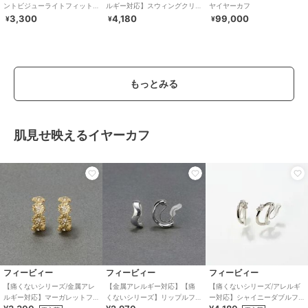
ントビジューライトフィット
ルギー対応】スウィングクリ
ヤイヤーカフ
イヤリング ゴールド
スタルループフィットイヤリ
3,300
4,180
99,000
¥
¥
¥
ング シルバー
もっとみる
肌見せ映えるイヤーカフ
フィービィー
フィービィー
フィービィー
【痛くないシリーズ/金属アレ
【金属アレルギー対応】【痛
【痛くないシリーズ/アレルギ
ルギー対応】マーガレットフ
くないシリーズ】リップルフ
ー対応】シャイニーダブルフ
ラワーフープライトフィット
ープライトフィットイヤリン
ープライトフィットイヤリン