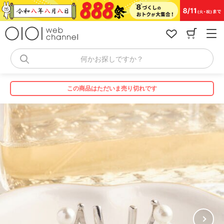
コ
ン
テ
ン
ツ
へ
何かお探しですか？
ス
キ
ッ
この商品はただいま売り切れです
プ