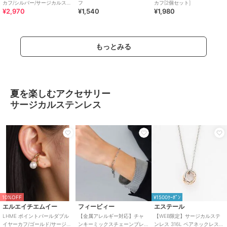
カフ/シルバー/サージカルステ
フ
カフ[2個セット]
¥2,970
¥1,540
¥1,980
ンレス 金属アレルギー対応
もっとみる
夏を楽しむアクセサリー
サージカルステンレス
10%OFF
¥1500ｸｰﾎﾟﾝ
エルエイチエムイー
フィービィー
エステール
LHME ポイントパールダブル
【金属アレルギー対応】チャ
【WEB限定】サージカルステ
イヤーカフ/ゴールド/サージカ
ンキーミックスチェーンブレ
ンレス 316L ペアネックレス