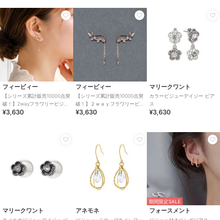
フィービィー
フィービィー
マリークワント
【シリーズ累計販売10000点突
【シリーズ累計販売10000点突
カラービジューデイジー ピア
破！】2wayフラワリービジュ
破！】２ｗａｙフラワリービ
ス
¥3,630
¥3,630
¥3,630
ーピアス＆イヤリング ゴー
ジューピアス＆イヤリング
ルド
ローズゴールド
期間限定SALE
マリークワント
アネモネ
フォースメント
ラメエポビジューデイジー ピ
ビジュー×ドロップラインフッ
ビジュー付きリングピアス