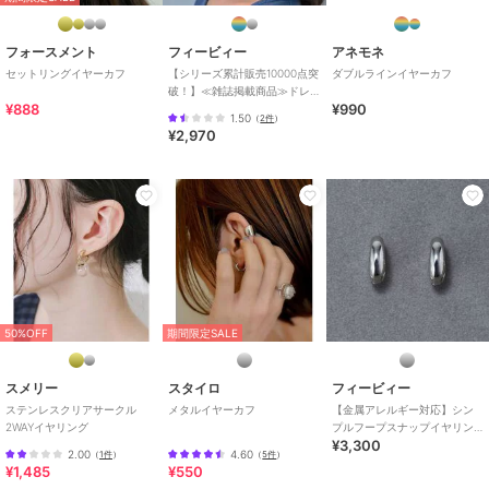
フォースメント
フィービィー
アネモネ
フィービィー
フィービィー
フィービィー
セットリングイヤーカフ
【シリーズ累計販売10000点突
ダブルラインイヤーカフ
破！】≪雑誌掲載商品≫ドレ
【金属アレルギー対応】
【シリーズ累計販売
≪TV番組着用商品≫ク
¥888
¥990
ッシングパールイヤーカフ
【痛くないシリーズ】ス
10000点突破！】≪雑誌
ラシカルドロップパール
1.50
（
2件
）
シルバー
イングドロップライトフ
掲載商品≫ドレッシング
イヤリング ゴールド
3,520
2,970
3,300
再入荷
¥
¥
¥
¥2,970
ィットイヤリング シル
パールイヤーカフ ゴー
バー
ルド
フィービィー
フィービィー
フィービィー
50%OFF
期間限定SALE
【金属アレルギー対応/
【痛くないシリーズ/金
【痛くないシリーズ】フ
痛くないシリーズ】グリ
属アレルギー対応】スタ
ラワービジューフロート
ッターメタルライトフィ
ーリスビジューライトフ
ライトフィットイヤリン
3,740
4,620
4,400
再入荷
再入荷
再入荷
¥
¥
¥
スメリー
スタイロ
フィービィー
ットイヤリング シルバ
ィットイヤリング ゴー
グ シャンパンゴールド
ステンレスクリアサークル
メタルイヤーカフ
【金属アレルギー対応】シン
ー
ルド
2WAYイヤリング
プルフープスナップイヤリン
¥3,300
グ シルバー
2.00
4.60
（
1件
）
（
5件
）
¥1,485
¥550