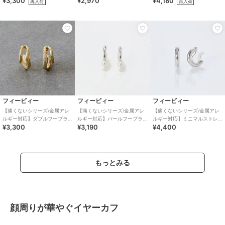
¥3,300
¥2,970
¥4,180
再入荷
再入荷
イヤリング ゴールド
グ シルバー
グ シルバー
フィービィー
フィービィー
フィービィー
【痛くないシリーズ/金属アレ
【痛くないシリーズ/金属アレ
【痛くないシリーズ/金属アレ
ルギー対応】ダブルフープラ
ルギー対応】パールフープラ
ルギー対応】ミニマルストレ
¥3,300
¥3,190
¥4,400
イトフィットイヤリング ゴー
イトフィットイヤリング シ
ートフープライトフィットイ
ルド
ルバー
ヤリング シルバー
もっとみる
顔周りが華やぐイヤーカフ