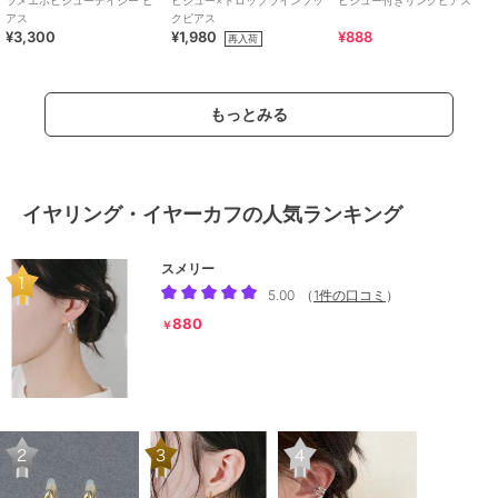
アス
クピアス
¥3,300
¥1,980
¥888
再入荷
もっとみる
イヤリング・イヤーカフの人気ランキング
スメリー
5.00
（
1件の口コミ
）
880
￥