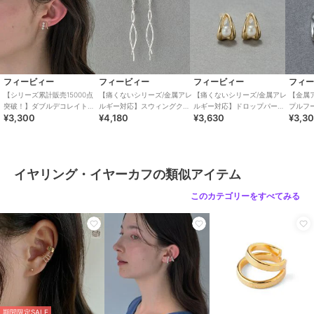
ーティング、プラスチックパール
商品のお取り扱い方法
フィービィー
フィービィー
フィービィー
特徴
アクセサリー・ヘアアクセサリー
【金属アレルギー対応】
【痛くないシリーズ/金
【痛くないシリーズ/金
【痛くないシリーズ】シ
属アレルギー対応】ぷっ
属アレルギー対応】ダブ
シルバー系
/
パール
/
パーティ
ャインクリスタルループ
くりループフィットイヤ
ルフープライトフィット
3,960
3,630
3,300
¥
¥
¥
ー・結婚式・二次会
/
セレモニ
フィットイヤリング ゴ
リング シルバー
イヤリング ゴールド
フィービィー
フィービィー
フィービィー
フィ
ー・入学式・卒業式
ールド
【シリーズ累計販売15000点
【痛くないシリーズ/金属アレ
【痛くないシリーズ/金属アレ
【金属
突破！】ダブルデコレイトカ
ルギー対応】スウィングクリ
ルギー対応】ドロップパール
プルフ
イヤリング・イヤーカフ
¥3,300
¥4,180
¥3,630
¥3,3
フイヤリング ゴールド
スタルループフィットイヤリ
ライトフィットイヤリング
グ シ
シルバー系
/
パール
/
パーティ
ング シルバー
ゴールド
ー・結婚式・二次会
/
セレモニ
ー・入学式・卒業式
イヤリング・イヤーカフの類似アイテム
原産国
韓国
フィービィー
フィービィー
フィービィー
このカテゴリーをすべてみる
【痛くないシリーズ/金
【痛くないシリーズ】ラ
【金属アレルギー対応
属アレルギー対応】ドロ
インストーンパールフロ
【痛くないシリーズ】モ
ップパールライトフィッ
ートライトフィットイヤ
ードミニマルフープライ
3,630
3,960
2,640
¥
¥
¥
トイヤリング ゴールド
リング シャンパンゴー
トフィットイヤリング
ルド
ローズゴールド
期間限定SALE