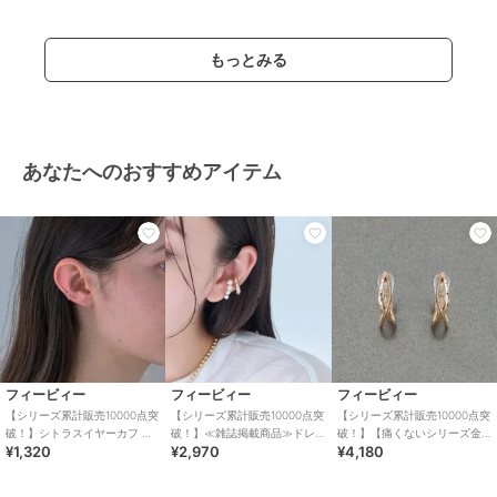
もっとみる
あなたへのおすすめアイテム
フィービィー
フィービィー
フィービィー
【シリーズ累計販売10000点突
【シリーズ累計販売10000点突
【シリーズ累計販売10000点突
破！】シトラスイヤーカフ シ
破！】≪雑誌掲載商品≫ドレ
破！】【痛くないシリーズ金
¥1,320
¥2,970
¥4,180
ルバー
ッシングパールイヤーカフ
属アレルギー対応】ループフ
ゴールド
ィットイヤリング