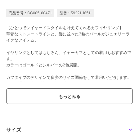
【シリーズ累計販売
【金属アレルギー対応】
【痛くないシリーズ/金
10000点突破！】【痛く
【痛くないシリーズ】ル
属アレルギー対応】パー
商品番号：CC005-60471
型番：59221-1851-
ないシリーズ金属アレル
ーセントビジューライト
ルフープライトフィット
4,180
3,300
3,190
¥
¥
¥
ギー対応】ループフィッ
フィットイヤリング ロ
イヤリング シルバー
トイヤリング
ーズゴールド
【ひとつでレイヤードスタイルを叶えてくれるカフイヤリング】
華奢なストレートラインと、縦に並べた3粒のパールがジュエリーラ
イクなアイテム。
イヤリングとしてはもちろん、イヤーカフとしての着用もおすすめで
す。
カラーはゴールドとシルバーの2色展開。
フィービィー
フィービィー
フィービィー
カフタイプのデザインで多少のサイズ調節をして着用いただけます。
【痛くないシリーズ/金
【痛くないシリーズ/金
【痛くないシリーズ/金
サイズ調節の際は破損にお気を付けください。
属アレルギー対応】スウ
属アレルギー対応】クラ
属アレルギー対応】スタ
ィングクリスタルループ
スパールライトフィット
ーリスビジューライトフ
4,180
2,970
4,620
再入荷
再入荷
¥
¥
¥
フィットイヤリング シ
イヤリング
ィットイヤリング シル
※こちらの商品にはジュエリーBOXは付属しません。
ルバー
バー
◆◆オケージョンコーデにおすすめ◆◆
ドレスやフォーマルなお洋服に合わせたいアクセサリー
～こんなシーンにオススメ～
結婚式/二次会/披露宴/パーティー/
サイズ
お呼ばれ/七五三/入学式/入園式/