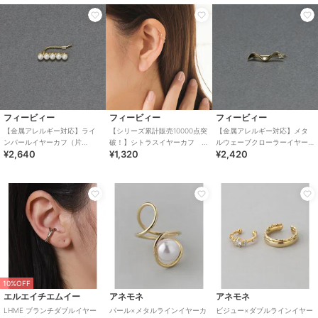
フィービィー
フィービィー
フィービィー
【金属アレルギー対応】ライ
【シリーズ累計販売10000点突
【金属アレルギー対応】メタ
ンパールイヤーカフ（片
破！】シトラスイヤーカフ
ルウェーブクローラーイヤー
¥2,640
¥1,320
¥2,420
耳） ゴールド/ニッケルフリ
ローズゴールド
カフ（片耳） ゴールド/ニッ
ー
ケルフリー
10%OFF
エルエイチエムイー
アネモネ
アネモネ
LHME ブランチダブルイヤー
パール×メタルラインイヤーカ
ビジュー×ダブルラインイヤー