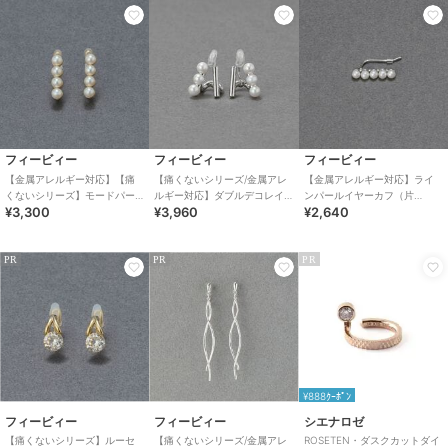
フィービィー
フィービィー
フィービィー
【金属アレルギー対応】【痛
【痛くないシリーズ/金属アレ
【金属アレルギー対応】ライ
くないシリーズ】モードパー
ルギー対応】ダブルデコレイ
ンパールイヤーカフ（片
¥3,300
¥3,960
¥2,640
ルライトフィットイヤリング
トパールライトフィットイヤ
耳） シルバー/ニッケルフリ
リング シルバー
ー
PR
PR
PR
¥888ｸｰﾎﾟﾝ
フィービィー
フィービィー
シエナロゼ
【痛くないシリーズ】ルーセ
【痛くないシリーズ/金属アレ
ROSETEN・ダスクカットダイ