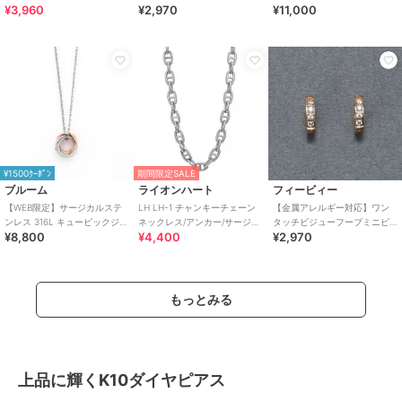
¥3,960
¥2,970
¥11,000
ルステンレス 金属アレルギー
スレット シルバー/サージカ
（レディース）
対応
ルステンレス
¥1500ｸｰﾎﾟﾝ
期間限定SALE
ブルーム
ライオンハート
フィービィー
【WEB限定】サージカルステ
LH LH-1 チャンキーチェーン
【金属アレルギー対応】ワン
ンレス 316L キュービックジル
ネックレス/アンカー/サージカ
タッチビジューフープミニピ
¥8,800
¥4,400
¥2,970
コニア ペアネックレス（レデ
ルステンレス 金属アレルギー
アス ローズゴールド/サージ
ィース）
対応
カルステンレス
もっとみる
上品に輝くK10ダイヤピアス