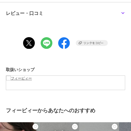
卒業式/卒園式/女子会/同窓会
フィービィー
フィービィー
フィービィー
◆◆◆Phoebe/フィービィー◆◆◆
【痛くないシリーズ/金
【シリーズ累計販売
【金属アレルギー対応】
レビュー・口コミ
属アレルギー対応】ぷっ
10000点突破】【痛くな
【痛くないシリーズ】モ
欲しいものが必ず見つかる。
くりループフィットイヤ
いシリーズ/金属アレル
ードパールライトフィッ
3,630
4,180
3,300
¥
¥
¥
アクセサリー＆ライトジュエリーブランド
リング シャンパンゴー
ギー対応】ループフィッ
トイヤリング
「Phoebe/フィービィー」
ルド
トイヤリング
[型番：59221-1851-]
ブランド
フィービィー
ショップ
フィービィー
取扱いショップ
商品カテゴリ
アクセサリー・ヘアアクセサリー
フィービィー
フィービィー
フィービィー
／
イヤリング・イヤーカフ
【金属アレルギー対応】
2wayベーシックパール
【金属アレルギー対応】
【痛くないシリーズ】デ
エレガントイヤリング
シンプルフープスナップ
性別タイプ
レディース
リケートビジューライト
イヤリング シルバー
3,300
2,750
3,300
¥
¥
¥
アクセサリー・ヘアアクセサリー
フィットイヤリング
／
イヤリング・イヤーカフ
カラー
シルバー/ホワイト
フィービィーからあなたへのおすすめ
サイズ
Ｆ
素材
シルバー：真鍮ロジウムカラーコ