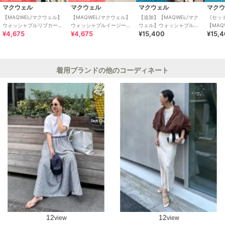
マクウェル
マクウェル
マクウェル
マク
【MAQWEL/マクウェル】
【MAQWEL/マクウェル】
【追加】【MAQWEL/マク
《セッ
ウォッシャブルリブカーデ
ウォッシャブルイージーケ
ウェル】ウォッシャブルソ
【MAQ
¥4,675
¥4,675
¥15,400
¥15,
ィガン
アノースリーブシャツ
フトタフタワンピース
ナイロ
着用ブランドの他のコーディネート
12
12
view
view