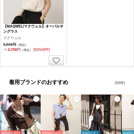
【MAQWEL/マクウェル】オーバルサ
ングラス
マクウェル
5,500円
（税込）
⇒
2,750
円
[50%OFF]
（税込）
着用ブランドのおすすめ
(50件)
期間限定SALE
期間限定SALE
¥1000ｸｰﾎﾟﾝ
¥1000ｸ