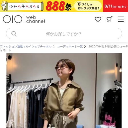
コ
ン
テ
ン
ツ
へ
何かお探しですか？
ス
キ
ファッション通販マルイウェブチャネル
コーディネート一覧
2026年04月24日公開のコーデ
ッ
ィネート
プ