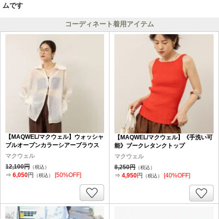
ムです
コーディネート着用アイテム
【MAQWEL/マクウェル】ウォッシャ
【MAQWEL/マクウェル】《手洗い可
ブルオープンカラーシアーブラウス
能》ブークレタンクトップ
マクウェル
マクウェル
12,100円
8,250円
（税込）
（税込）
⇒
6,050
円
[50%OFF]
⇒
4,950
円
[40%OFF]
（税込）
（税込）