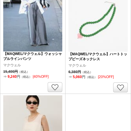
【MAQWEL/マクウェル】ウォッシャ
【MAQWEL/マクウェル】ハートトッ
ブルラインパンツ
プビーズネックレス
マクウェル
マクウェル
15,400円
6,380円
（税込）
（税込）
⇒
9,240
円
[40%OFF]
⇒
5,060
円
[20%OFF]
（税込）
（税込）