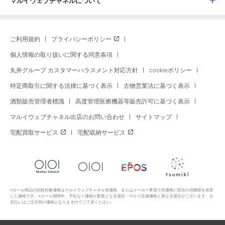
マルイウェブチャネルについて
ご利用規約
プライバシーポリシー
個人情報の取り扱いに関する同意条項
丸井グループ カスタマーハラスメント対応方針
cookieポリシー
特定商取引に関する法律に基づく表示
古物営業法に基づく表示
酒類販売管理者標識
高度管理医療機器等販売許可に基づく表示
マルイウェブチャネル出店のお問い合わせ
サイトマップ
宅配買取サービス
宅配収納サービス
※セール商品の比較対象価格はマルイウェブチャネル旧価格、またはメーカー希望小売価格に現在の消費税を加算
した価格です。※セール期間中、予告なく価格が変更となる場合・マルイ店舗価格と異なる場合がございます。お
支払いはご注文時の価格となりますのでご了承ください。