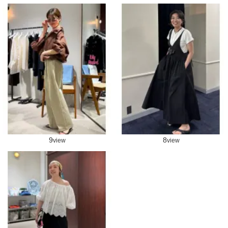
9
8
view
view