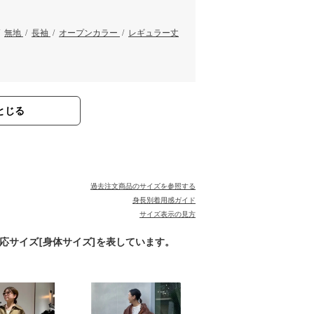
/
無地
/
長袖
/
オープンカラー
/
レギュラー丈
とじる
過去注文商品のサイズを参照する
身長別着用感ガイド
サイズ表示の見方
対応サイズ[身体サイズ]を表しています。