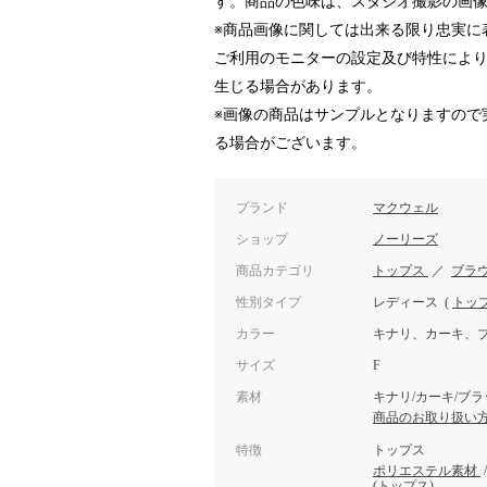
す。商品の色味は、スタジオ撮影の画
※商品画像に関しては出来る限り忠実に
ご利用のモニターの設定及び特性によ
生じる場合があります。
※画像の商品はサンプルとなりますので
る場合がございます。
ブランド
マクウェル
ショップ
ノーリーズ
商品カテゴリ
トップス
／
ブラ
性別タイプ
レディース
(
トッ
カラー
キナリ、カーキ、
サイズ
F
素材
キナリ/カーキ/ブラ
商品のお取り扱い
特徴
トップス
ポリエステル素材
(トップス)