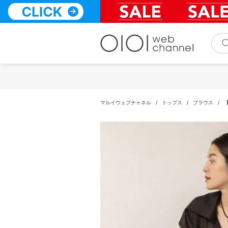
コ
ン
テ
ン
ツ
へ
ス
キ
ッ
プ
マルイウェブチャネル
/
トップス
/
ブラウス
/