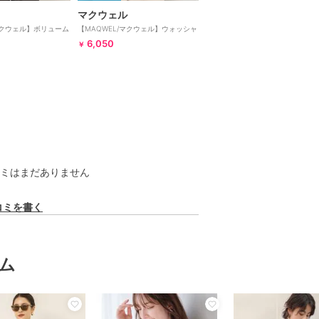
マクウェル
マクウェル】ボリューム
【MAQWEL/マクウェル】ウォッシャ
ャツ
ブルストレッチレースシャツ
6,050
￥
ミはまだありません
コミを書く
ム