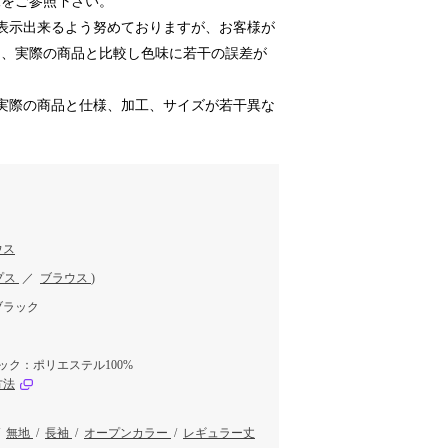
像をご参照下さい。
表示出来るよう努めておりますが、お客様が
り、実際の商品と比較し色味に若干の誤差が
実際の商品と仕様、加工、サイズが若干異な
ウス
プス
／
ブラウス
)
ブラック
ック：ポリエステル100%
方法
/
無地
/
長袖
/
オープンカラー
/
レギュラー丈