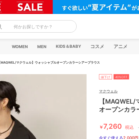
何かお探しですか？
コスメ
アニメ
KIDS＆BABY
WOMEN
MEN
【MAQWEL/マクウェル】ウォッシャブルオープンカラーシアーブラウス
値下げ
40%OFF
マクウェル
【MAQWEL
オープンカラ
7,260
￥
税込
今すぐ使える
2,000円