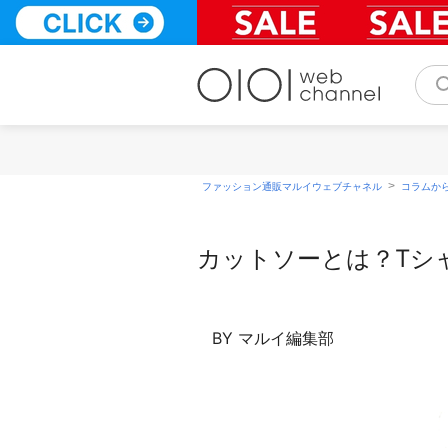
コ
ン
テ
ン
ツ
へ
ス
キ
ッ
>
ファッション通販マルイウェブチャネル
コラムか
プ
カットソーとは？Tシ
BY マルイ編集部