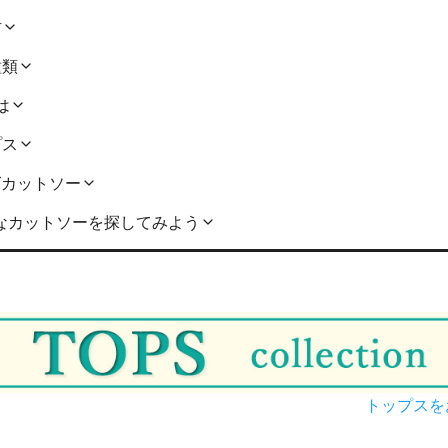
材
種類
は
プス
ズカットソー
なカットソーを探してみよう
トップスを