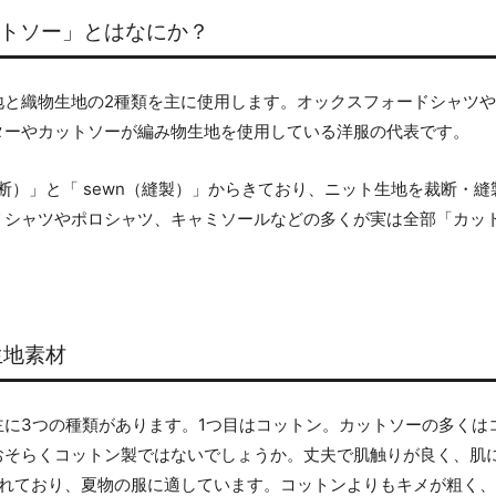
ットソー」とはなにか？
地と織物生地の2種類を主に使用します。オックスフォードシャツ
ターやカットソーが編み物生地を使用している洋服の代表です。
裁断）」と「 sewn（縫製）」からきており、ニット生地を裁断・
Ｔシャツやポロシャツ、キャミソールなどの多くが実は全部「カッ
生地素材
主に3つの種類があります。1つ目はコットン。カットソーの多くは
おそらくコットン製ではないでしょうか。丈夫で肌触りが良く、肌
優れており、夏物の服に適しています。コットンよりもキメが粗く