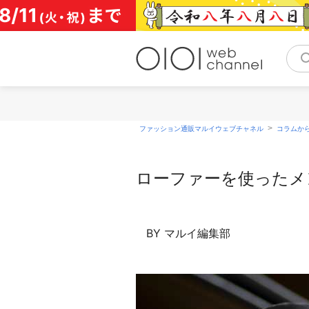
コ
ン
テ
ン
ツ
へ
ス
キ
ッ
>
ファッション通販マルイウェブチャネル
コラムか
プ
ローファーを使ったメ
BY マルイ編集部