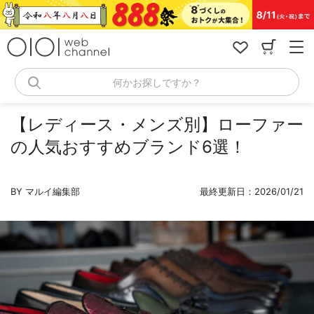
コ
ン
テ
ン
ツ
へ
何かお探しですか？
ス
キ
ッ
【レディース・メンズ別】ローファー
プ
の人気おすすめブランド6選！
BY マルイ編集部
最終更新日：2026/01/21