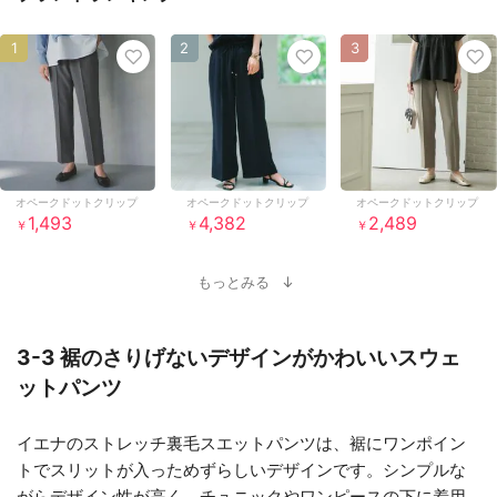
1
2
3
オペークドットクリップ
オペークドットクリップ
オペークドットクリップ
1,493
4,382
2,489
￥
￥
￥
もっとみる
3-3 裾のさりげないデザインがかわいいスウェ
ットパンツ
イエナのストレッチ裏毛スエットパンツは、裾にワンポイン
トでスリットが入っためずらしいデザインです。シンプルな
がらデザイン性が高く、チュニックやワンピースの下に着用