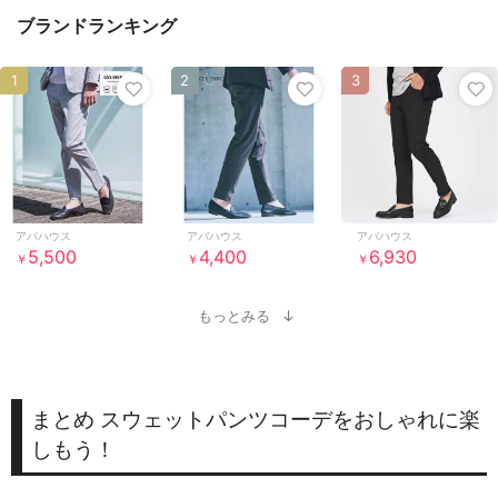
ブランドランキング
1
2
3
アバハウス
アバハウス
アバハウス
5,500
4,400
6,930
￥
￥
￥
もっとみる
まとめ スウェットパンツコーデをおしゃれに楽
しもう！