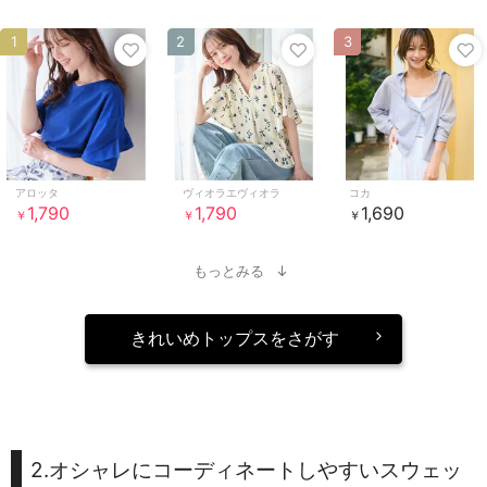
1
2
3
アロッタ
ヴィオラエヴィオラ
コカ
1,790
1,790
1,690
￥
￥
￥
もっとみる
きれいめトップスをさがす
2.オシャレにコーディネートしやすいスウェッ