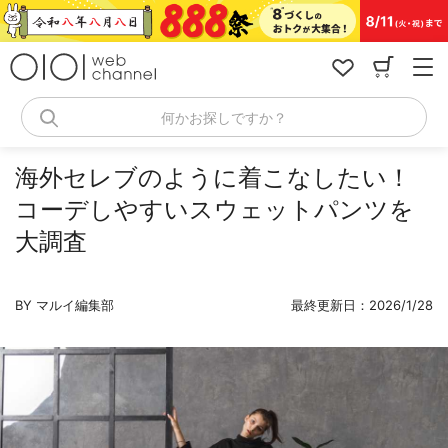
コ
ン
テ
ン
ツ
へ
何かお探しですか？
ス
キ
ッ
海外セレブのように着こなしたい！
プ
コーデしやすいスウェットパンツを
大調査
BY マルイ編集部
最終更新日：2026/1/28