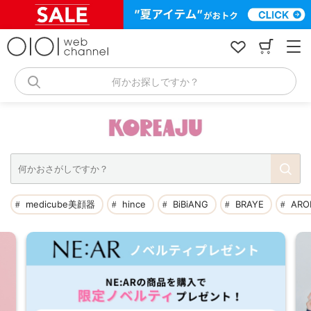
コ
ン
テ
ン
ツ
へ
何かお探しですか？
ス
キ
ッ
プ
medicube美顔器
hince
BiBiANG
BRAYE
ARO