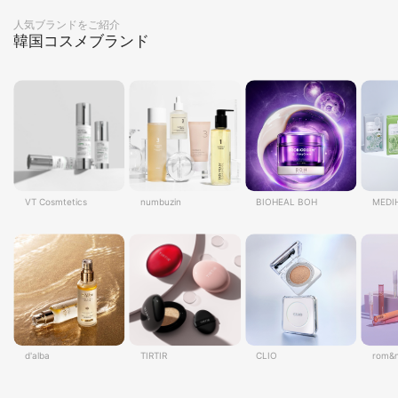
人気ブランドをご紹介
韓国コスメブランド
VT Cosmtetics
numbuzin
BIOHEAL BOH
MEDI
d'alba
TIRTIR
CLIO
rom&