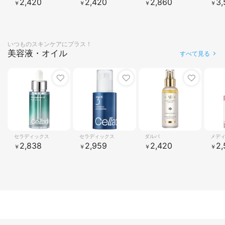
2,420
2,420
2,860
3,
￥
￥
￥
￥
いつものスキンケアにプラス！
美容液・オイル
すべて見る
1
2
3
4
セラディックス
セラディックス
ダルバ
メデ
2,838
2,959
2,420
2,
￥
￥
￥
￥