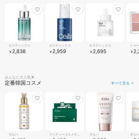
1
2
3
4
セラディックス
セラディックス
セラディックス
トゥ
2,838
2,959
2,695
2,
￥
￥
￥
￥
みんなに大人気★
定番韓国コスメ
すべて見る
1
2
3
4
ダルバ
ブイティーコスメティクス
ダルバ
ダル