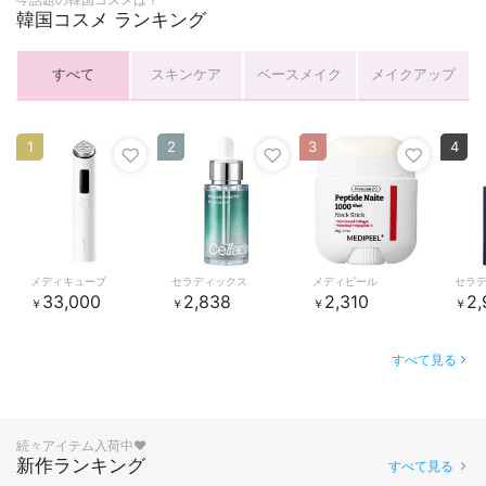
韓国コスメ ランキング
すべて
スキンケア
ベースメイク
メイクアップ
1
2
3
4
メディキューブ
セラディックス
メディピール
セラ
33,000
2,838
2,310
2,
￥
￥
￥
￥
すべて見る
続々アイテム入荷中♥
新作ランキング
すべて見る