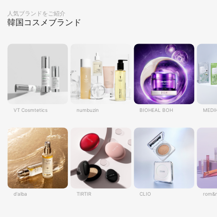
人気ブランドをご紹介
韓国コスメブランド
VT Cosmtetics
numbuzin
BIOHEAL BOH
MEDI
d'alba
TIRTIR
CLIO
rom&