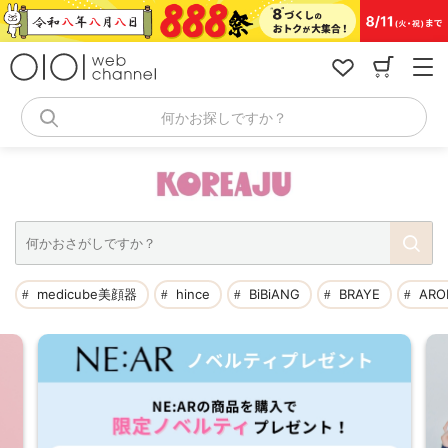
コ
ン
テ
ン
ツ
へ
何かお探しですか？
ス
キ
ッ
プ
medicube美顔器
hince
BiBiANG
BRAYE
ARO