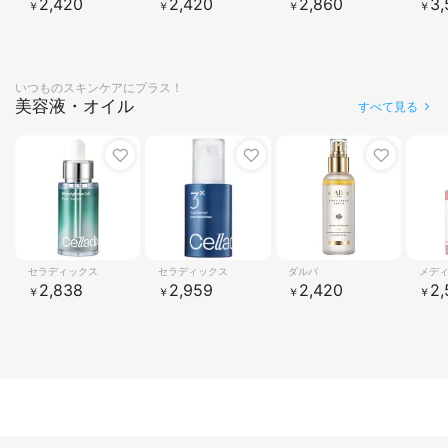
2,420
2,420
2,860
3,
￥
￥
￥
￥
いつものスキンケアにプラス！
美容液・オイル
すべて見る
1
2
3
4
セラディックス
セラディックス
ダルバ
メデ
2,838
2,959
2,420
2,
￥
￥
￥
￥