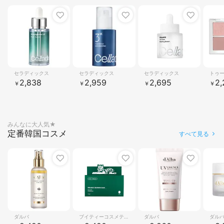
1
2
3
4
セラディックス
セラディックス
セラディックス
トゥ
2,838
2,959
2,695
2,
￥
￥
￥
￥
みんなに大人気★
定番韓国コスメ
すべて見る
1
2
3
4
ダルバ
ブイティーコスメティクス
ダルバ
ダル