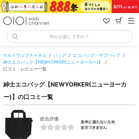
コ
ン
テ
ン
ツ
へ
何かお探しですか？
ス
キ
ッ
マルイウェブチャネル
/
バッグ
/
エコバッグ・サブバッグ
/
プ
紳士エコバッグ【NEWYORKER(ニューヨーカー)】
/
口コミ・レビュー一覧
紳士エコバッグ【NEWYORKER(ニューヨーカ
ー)】の口コミ一覧
総合評価