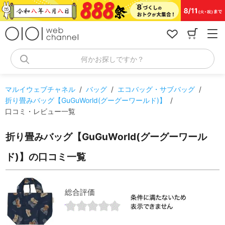
コ
ン
テ
ン
ツ
へ
何かお探しですか？
ス
キ
ッ
マルイウェブチャネル
/
バッグ
/
エコバッグ・サブバッグ
/
プ
折り畳みバッグ【GuGuWorld(グーグーワールド)】
/
口コミ・レビュー一覧
折り畳みバッグ【GuGuWorld(グーグーワール
ド)】の口コミ一覧
総合評価