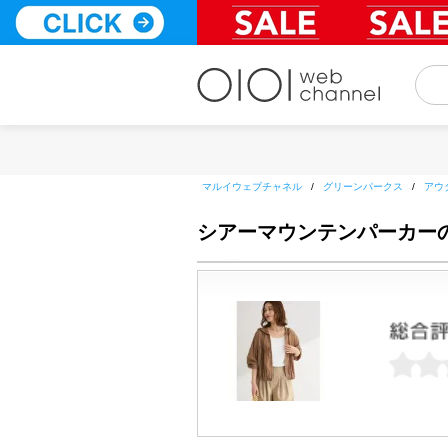
コ
ン
テ
ン
ツ
へ
ス
キ
ッ
マルイウェブチャネル
/
グリーンパークス
/
アウ
プ
シアーマウンテンパーカー