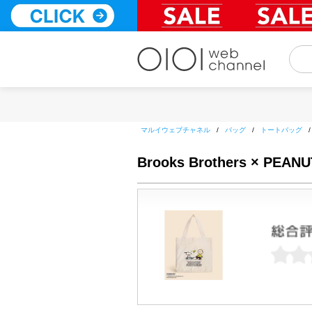
コ
ン
テ
ン
ツ
へ
ス
キ
ッ
マルイウェブチャネル
/
バッグ
/
トートバッグ
プ
Brooks Brothers