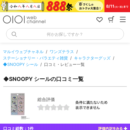
コ
ン
テ
ン
ツ
へ
何かお探しですか？
ス
キ
ッ
マルイウェブチャネル
/
ワンズテラス
/
プ
ステーショナリー・バラエティ雑貨
/
キャラクターグッズ
/
◆SNOOPY シール
/
口コミ・レビュー一覧
◆SNOOPY シールの口コミ一覧
総合評価
口コミ総数：
1
件