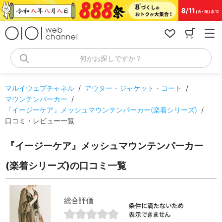
コ
ン
テ
ン
ツ
へ
何かお探しですか？
ス
キ
ッ
マルイウェブチャネル
/
アウター・ジャケット・コート
/
プ
マウンテンパーカー
/
『イージーケア』メッシュマウンテンパーカー(楽着シリーズ)
/
口コミ・レビュー一覧
『イージーケア』メッシュマウンテンパーカー
(楽着シリーズ)の口コミ一覧
総合評価