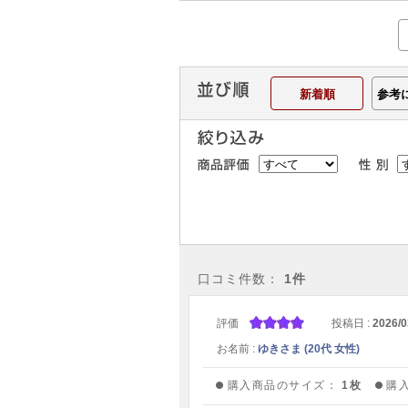
新着順
参考
口コミ件数：
1件
評価
投稿日 :
2026/0
お名前 :
ゆきさま (20代 女性)
購入商品のサイズ：
1枚
購