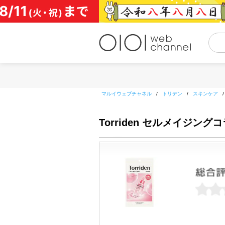
コ
ン
テ
ン
ツ
へ
ス
キ
ッ
マルイウェブチャネル
/
トリデン
/
スキンケア
プ
Torriden セルメイジ