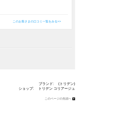
このお客さまの口コミ一覧をみる>>
ブランド:
(トリデン)
ショップ:
トリデン
コリアージュ
このページの先頭へ