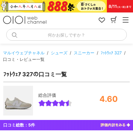
コ
ン
テ
ン
ツ
へ
何かお探しですか？
ス
キ
ッ
マルイウェブチャネル
/
シューズ
/
スニーカー
/
ﾌｯﾄｳｪｱ 327
/
プ
口コミ・レビュー一覧
ﾌｯﾄｳｪｱ 327の口コミ一覧
総合評価
4.60
口コミ総数：
5
件