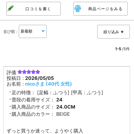
口コミを書く
商品ページをみる
並び順
：
絞り込み
1-5
/5件
評価
投稿日 :
2026/05/05
お名前 :
nicoさま (40代 女性)
足の特徴：
[足幅：ふつう] [甲高：ふつう]
普段の着用サイズ：
24
購入商品のサイズ：
24.0CM
購入商品のカラー：
BEIGE
ずっと買うか迷って、ようやく購入