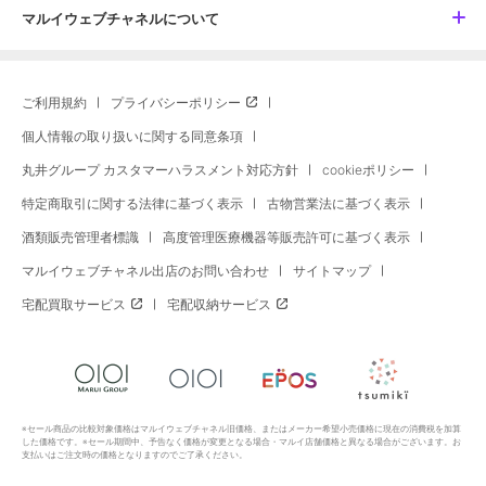
マルイウェブチャネルについて
ご利用規約
プライバシーポリシー
個人情報の取り扱いに関する同意条項
丸井グループ カスタマーハラスメント対応方針
cookieポリシー
特定商取引に関する法律に基づく表示
古物営業法に基づく表示
酒類販売管理者標識
高度管理医療機器等販売許可に基づく表示
マルイウェブチャネル出店のお問い合わせ
サイトマップ
宅配買取サービス
宅配収納サービス
※セール商品の比較対象価格はマルイウェブチャネル旧価格、またはメーカー希望小売価格に現在の消費税を加算
した価格です。※セール期間中、予告なく価格が変更となる場合・マルイ店舗価格と異なる場合がございます。お
支払いはご注文時の価格となりますのでご了承ください。