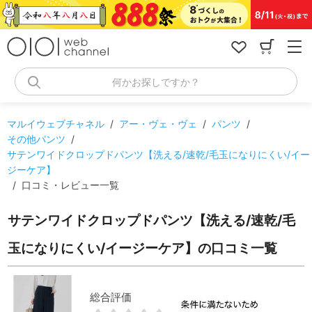
コ
ン
テ
ン
ツ
へ
何かお探しですか？
ス
キ
ッ
マルイウェブチャネル
/
アー・ヴェ・ヴェ
/
パンツ
/
プ
その他パンツ
/
サテンワイドクロップドパンツ【洗える/速乾/毛玉になりにくい/イー
ジーケア】
/
口コミ・レビュー一覧
サテンワイドクロップドパンツ【洗える/速乾/毛
玉になりにくい/イージーケア】の口コミ一覧
総合評価