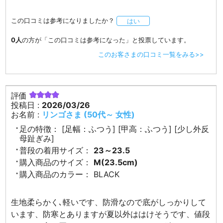
この口コミは参考になりましたか？
はい
0人
の方が「この口コミは参考になった」と投票しています。
このお客さまの口コミ一覧をみる>>
評価
投稿日 :
2026/03/26
お名前 :
リンゴさま (50代～ 女性)
足の特徴：
[足幅：ふつう] [甲高：ふつう] [少し外反
母趾ぎみ]
普段の着用サイズ：
23～23.5
購入商品のサイズ：
M(23.5cm)
購入商品のカラー：
BLACK
生地柔らかく､軽いです、防滑なので底がしっかりして
います、防寒とありますが夏以外ははけそうです、値段