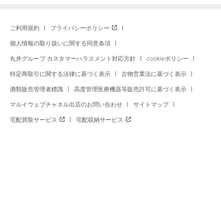
ご利用規約
プライバシーポリシー
個人情報の取り扱いに関する同意条項
丸井グループ カスタマーハラスメント対応方針
cookieポリシー
特定商取引に関する法律に基づく表示
古物営業法に基づく表示
酒類販売管理者標識
高度管理医療機器等販売許可に基づく表示
マルイウェブチャネル出店のお問い合わせ
サイトマップ
宅配買取サービス
宅配収納サービス
※セール商品の比較対象価格はマルイウェブチャネル旧価格、またはメーカー希望小売価格に現在の消費税を加算
した価格です。※セール期間中、予告なく価格が変更となる場合・マルイ店舗価格と異なる場合がございます。お
支払いはご注文時の価格となりますのでご了承ください。