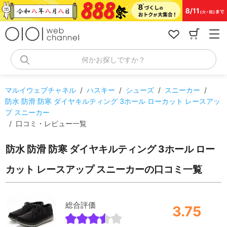
コ
ン
テ
ン
ツ
へ
何かお探しですか？
ス
キ
ッ
マルイウェブチャネル
/
ハスキー
/
シューズ
/
スニーカー
/
プ
防水 防滑 防寒 ダイヤキルティング 3ホール ローカット レースアッ
プ スニーカー
/
口コミ・レビュー一覧
防水 防滑 防寒 ダイヤキルティング 3ホール ロー
カット レースアップ スニーカーの口コミ一覧
総合評価
3.75