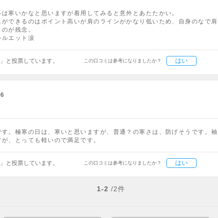
冬は寒いかなと思いますが着用してみると意外とあたたかい。
しができるのはポイント高いが肩のラインがかなり低いため、自身のなで肩
うのが残念。
シルエット涙
はい
」と投票しています。
この口コミは参考になりましたか？
06
です。極寒の日は、寒いと思いますが、普通？の寒さは、防げそうです。袖
すが、とっても軽いので満足です。
はい
」と投票しています。
この口コミは参考になりましたか？
1-2
/2件