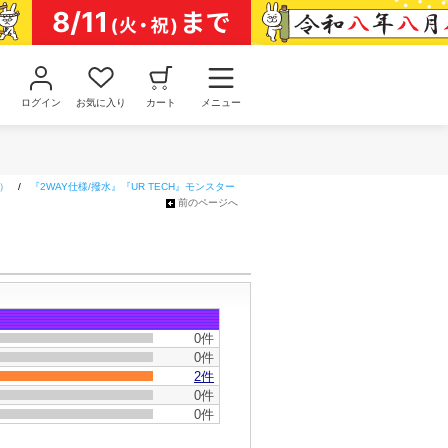
ログイン
お気に入り
カート
メニュー
）
/
『2WAY仕様/撥水』『UR TECH』モンスター
前のページへ
0件
0件
2件
0件
0件