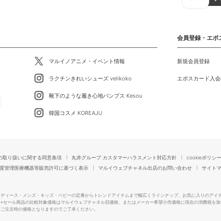
会員登録・エポ
マルイノアニメ・イベント情報
新規会員登録
ラクチンきれいシューズ velikoko
エポスカード入会
靴下のような履き心地パンプス Kesou
韓国コスメ KOREAJU
の取り扱いに関する同意条項
丸井グループ カスタマーハラスメント対応方針
cookieポリシ
度管理医療機器等販売許可に基づく表示
マルイウェブチャネル出店のお問い合わせ
サイト
レディース・メンズ・キッズ・ベビーの定番からトレンドアイテムまで幅広くラインナップ。お気に入りのアイ
。
※セール商品の比較対象価格はマルイウェブチャネル旧価格、またはメーカー希望小売価格に現在の消費税を加
はご注文時の価格となりますのでご了承ください。