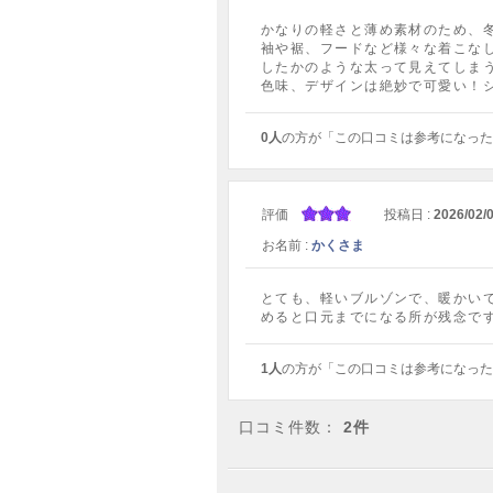
かなりの軽さと薄め素材のため、
袖や裾、フードなど様々な着こな
したかのような太って見えてしま
色味、デザインは絶妙で可愛い！
0人
の方が「この口コミは参考になった
評価
投稿日 :
2026/02/
お名前 :
かくさま
とても、軽いブルゾンで、暖かい
めると口元までになる所が残念で
1人
の方が「この口コミは参考になった
口コミ件数：
2件