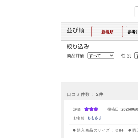
新着順
参考
口コミ件数：
2件
評価
投稿日 :
2026/06/
お名前 :
ももさま
購入商品のサイズ：
One
購