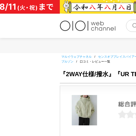
コ
ン
テ
ン
ツ
へ
ス
キ
ッ
マルイウェブチャネル
/
センスオブプレイスバイア
プ
ブルゾン
/
口コミ・レビュー一覧
『2WAY仕様/撥水』『UR