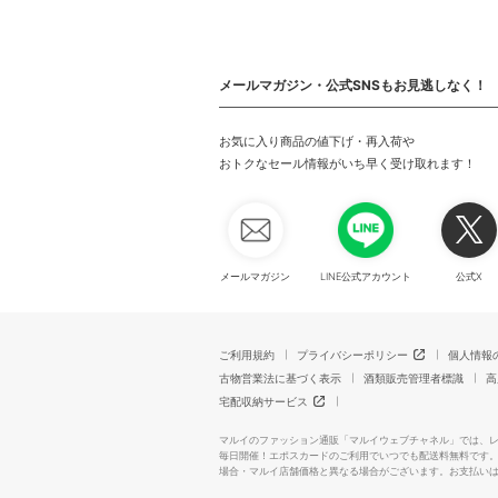
メールマガジン・公式SNSもお見逃しなく！
お気に入り商品の値下げ・再入荷や
おトクなセール情報がいち早く受け取れます！
メールマガジン
LINE公式アカウント
公式X
ご利用規約
プライバシーポリシー
個人情報
古物営業法に基づく表示
酒類販売管理者標識
高
宅配収納サービス
マルイのファッション通販「マルイウェブチャネル」では、
毎日開催！エポスカードのご利用でいつでも配送料無料です
場合・マルイ店舗価格と異なる場合がございます。お支払い