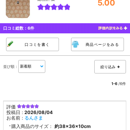
5.00
口コミ総数：
6
件
口コミを書く
商品ページをみる
並び順
：
絞り込み
1-6
/6件
評価
投稿日 :
2026/08/04
お名前 :
るんさま
購入商品のサイズ：
約38×36×10cm