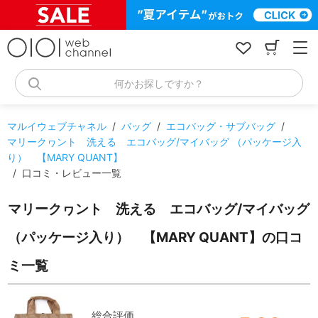
コ
ン
テ
ン
ツ
へ
何かお探しですか？
ス
キ
ッ
マルイウェブチャネル
/
バッグ
/
エコバッグ・サブバッグ
/
プ
マリークヮント 洗える エコバッグ/マイバッグ （パッケージ入
り） 【MARY QUANT】
/
口コミ・レビュー一覧
マリークヮント 洗える エコバッグ/マイバッグ
（パッケージ入り） 【MARY QUANT】の口コ
ミ一覧
総合評価