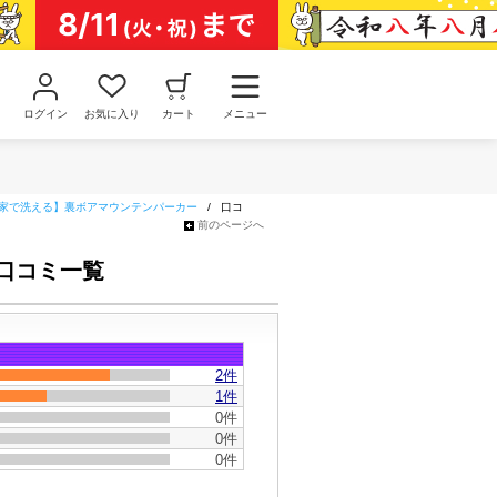
ログイン
お気に入り
カート
メニュー
能/お家で洗える】裏ボアマウンテンパーカー
/
口コ
前のページへ
の口コミ一覧
2
件
1件
0件
0件
0件