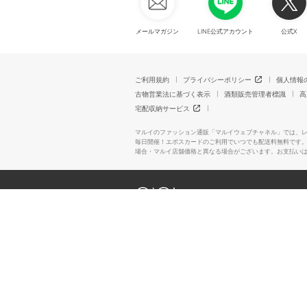
メールマガジン
LINE公式アカウント
公式X
ご利用規約
プライバシーポリシー
個人情報
古物営業法に基づく表示
酒類販売管理者標識
高
宅配収納サービス
マルイのファッション通販「マルイウェブチャネル」では、
毎日開催！エポスカードのご利用でいつでも配送料無料です
場合・マルイ店舗価格と異なる場合がございます。お支払い