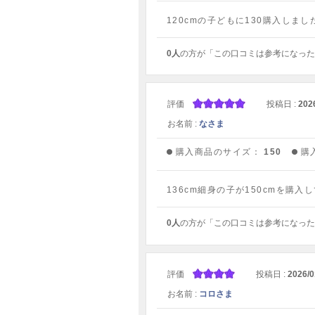
120cmの子どもに130購入し
0人
の方が「この口コミは参考になった
評価
投稿日 :
202
お名前 :
なさま
購入商品のサイズ：
150
購
136cm細身の子が150cmを購
0人
の方が「この口コミは参考になった
評価
投稿日 :
2026/0
お名前 :
コロさま