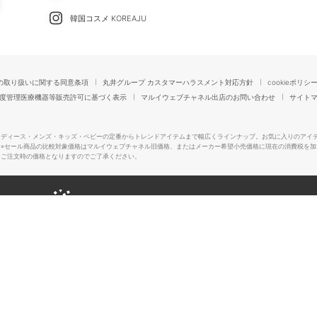
韓国コスメ KOREAJU
の取り扱いに関する同意条項
丸井グループ カスタマーハラスメント対応方針
cookieポリシ
度管理医療機器等販売許可に基づく表示
マルイウェブチャネル出店のお問い合わせ
サイト
レディース・メンズ・キッズ・ベビーの定番からトレンドアイテムまで幅広くラインナップ。お気に入りのアイ
。
※セール商品の比較対象価格はマルイウェブチャネル旧価格、またはメーカー希望小売価格に現在の消費税を加
はご注文時の価格となりますのでご了承ください。