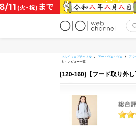
コ
ン
テ
ン
ツ
へ
ス
キ
ッ
マルイウェブチャネル
/
アー・ヴェ・ヴェ
/
アウ
プ
ミ・レビュー一覧
[120-160]【フード取