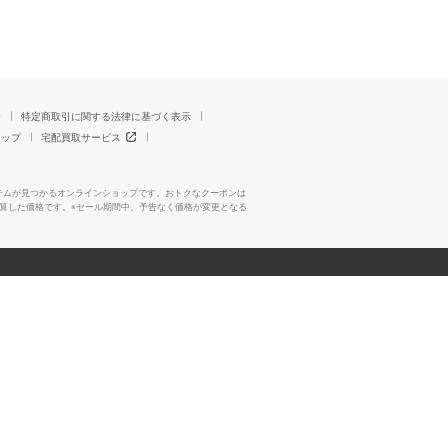
ー
特定商取引に関する法律に基づく表示
マップ
宅配買取サービス
テムが見つかるオンラインショップです。おトクなクーポンは
算した価格です。※セール期間中、予告なく価格が変更となる
Copyright All Rights Reserved. MARUI Co., Ltd