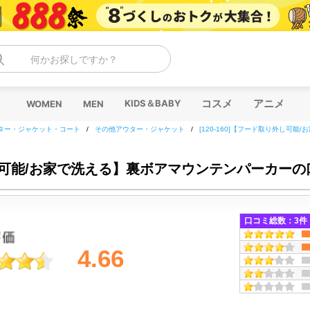
何かお探しですか？
コスメ
アニメ
KIDS＆BABY
WOMEN
MEN
ター・ジャケット・コート
/
その他アウター・ジャケット
/
[120-160]【フード取り外し可
り外し可能/お家で洗える】裏ボアマウンテンパーカー
口コミ総数：
3
件
4.66