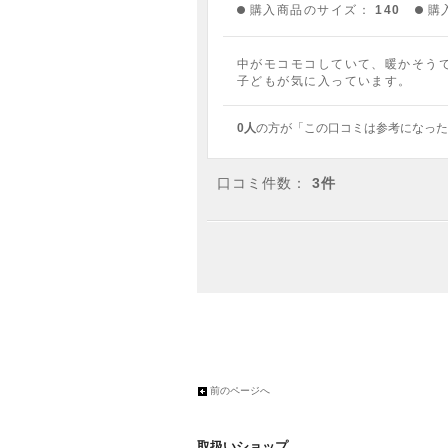
購入商品のサイズ：
140
購
中がモコモコしていて、暖かそう
子どもが気に入っています。
0人
の方が「この口コミは参考になった
口コミ件数：
3件
前のページへ
取扱いショップ