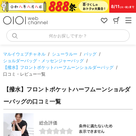
コ
ン
テ
ン
ツ
へ
何かお探しですか？
ス
キ
ッ
マルイウェブチャネル
/
シューラルー
/
バッグ
/
プ
ショルダーバッグ・メッセンジャーバッグ
/
【撥水】フロントポケットハーフムーンショルダーバッグ
/
口コミ・レビュー一覧
【撥水】フロントポケットハーフムーンショルダ
ーバッグの口コミ一覧
総合評価