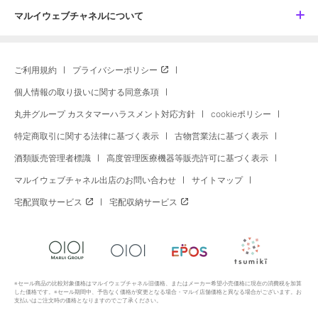
マルイウェブチャネルについて
ご利用規約
プライバシーポリシー
個人情報の取り扱いに関する同意条項
丸井グループ カスタマーハラスメント対応方針
cookieポリシー
特定商取引に関する法律に基づく表示
古物営業法に基づく表示
酒類販売管理者標識
高度管理医療機器等販売許可に基づく表示
マルイウェブチャネル出店のお問い合わせ
サイトマップ
宅配買取サービス
宅配収納サービス
※セール商品の比較対象価格はマルイウェブチャネル旧価格、またはメーカー希望小売価格に現在の消費税を加算
した価格です。※セール期間中、予告なく価格が変更となる場合・マルイ店舗価格と異なる場合がございます。お
支払いはご注文時の価格となりますのでご了承ください。