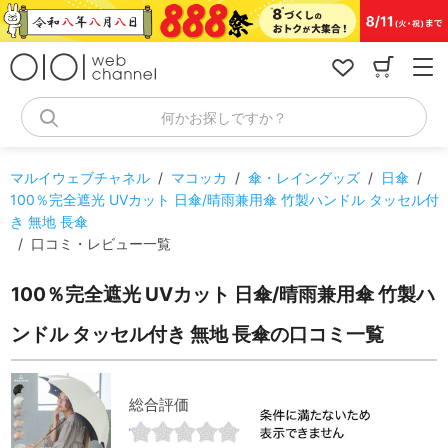
コ
ン
テ
ン
ツ
へ
何かお探しですか？
ス
キ
ッ
マルイウェブチャネル
/
マコッカ
/
傘・レイングッズ
/
日傘
/
プ
100％完全遮光 UVカット 日傘/晴雨兼用傘 竹製ハンドル タッセル付
き 無地 長傘
/
口コミ・レビュー一覧
100％完全遮光 UVカット 日傘/晴雨兼用傘 竹製ハ
ンドル タッセル付き 無地 長傘の口コミ一覧
総合評価