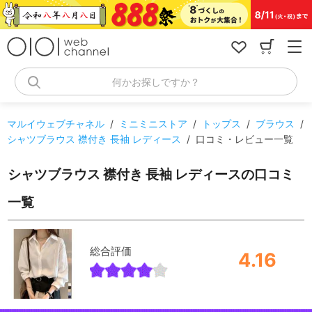
コ
ン
テ
ン
ツ
へ
何かお探しですか？
ス
キ
ッ
マルイウェブチャネル
/
ミニミニストア
/
トップス
/
ブラウス
/
プ
シャツブラウス 襟付き 長袖 レディース
/
口コミ・レビュー一覧
シャツブラウス 襟付き 長袖 レディースの口コミ
一覧
総合評価
4.16