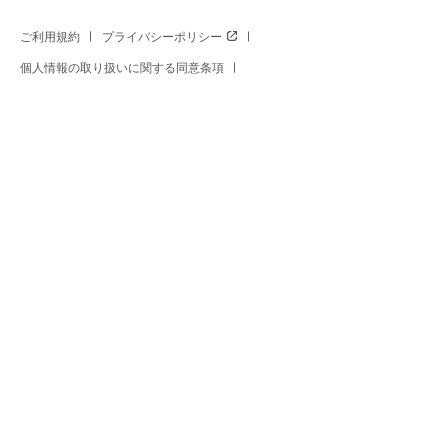
ご利用規約
プライバシーポリシー
個人情報の取り扱いに関する同意条項
丸井グループ カスタマーハラスメント対応方針
cookieポリシー
特定商取引に関する法律に基づく表示
古物営業法に基づく表示
酒類販売管理者標識
高度管理医療機器等販売許可に基づく表示
マルイウェブチャネル出店のお問い合わせ
サイトマップ
宅配買取サービス
宅配収納サービス
※セール商品の比較対象価格はマルイウェブチャネル旧価格、またはメーカー希望小売価格に現在の消費税を加算
した価格です。※セール期間中、予告なく価格が変更となる場合・マルイ店舗価格と異なる場合がございます。お
支払いはご注文時の価格となりますのでご了承ください。
Copyright All Rights Reserved. MARUI Co., Ltd