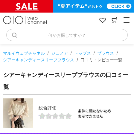
コ
ン
テ
ン
ツ
へ
何かお探しですか？
ス
キ
ッ
マルイウェブチャネル
/
ジュノア
/
トップス
/
ブラウス
/
プ
シアーキャンディースリーブブラウス
/
口コミ・レビュー一覧
シアーキャンディースリーブブラウスの口コミ一
覧
総合評価