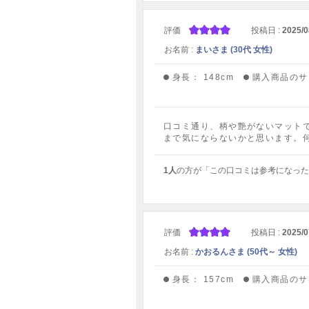
評価
投稿日 :
2025/0
お名前 :
まいさま (30代 女性)
身長：
148cm
購入商品のサ
口コミ通り、柄や艶がないマット
まで気にならないかと思います。
1人
の方が「この口コミは参考になった
評価
投稿日 :
2025/0
お名前 :
かおるんさま (50代～ 女性)
身長：
157cm
購入商品のサ