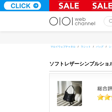
コ
ン
テ
ン
ツ
へ
ス
キ
ッ
マルイウェブチャネル
/
ラシット
/
バッグ
/
シ
プ
ソフトレザーシンプルショルダー