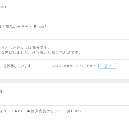
5/01
購入商品のカラー：
Black2
ょっとした外出には充分です。
難な黒にしました。落ち着いた感じで満足です。
はい
」と投票しています。
この口コミは参考になりましたか？
28
イズ：
FREE
購入商品のカラー：
終Black