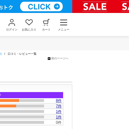
ログイン
お気に入り
カート
メニュー
)
/
口コミ・レビュー一覧
前のページへ
件
8
件
7件
1件
1件
0件