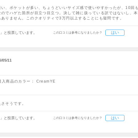
軽い、ポケットが多い、ちょうどいいサイズ感で使いやすかったが、10回
なのでハゲた箇所が目立つ目立つ。決して雑に扱っている訳ではないし、本
もありません。このクオリティで3万円以上することにも疑問です。
はい
」と投票しています。
この口コミは参考になりましたか？
6/05/11
購入商品のカラー：
CreamYE
良さそうです。
はい
」と投票しています。
この口コミは参考になりましたか？