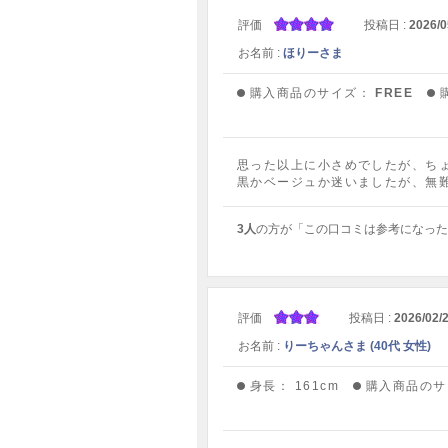
評価
投稿日 :
2026/0
お名前 :
ほりーさま
購入商品のサイズ：
FREE
思った以上に小さめでしたが、ち
黒かベージュか迷いましたが、無
3人
の方が「この口コミは参考になった
評価
投稿日 :
2026/02/
お名前 :
りーちゃんさま (40代 女性)
身長：
161cm
購入商品のサ