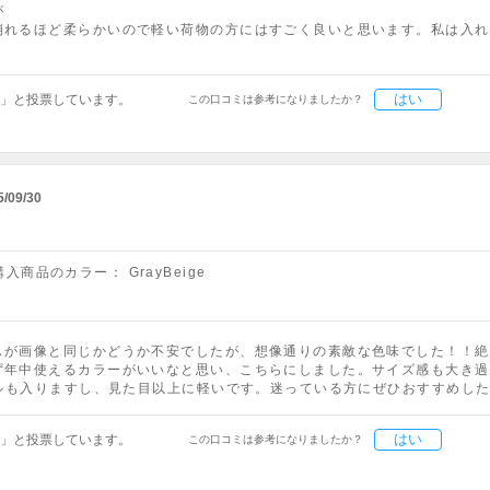
が
崩れるほど柔らかいので軽い荷物の方にはすごく良いと思います。私は入れ
はい
」と投票しています。
この口コミは参考になりましたか？
5/09/30
購入商品のカラー：
GrayBeige
スが画像と同じかどうか不安でしたが、想像通りの素敵な色味でした！！絶
ず年中使えるカラーがいいなと思い、こちらにしました。サイズ感も大き過
トルも入りますし、見た目以上に軽いです。迷っている方にぜひおすすめし
はい
」と投票しています。
この口コミは参考になりましたか？