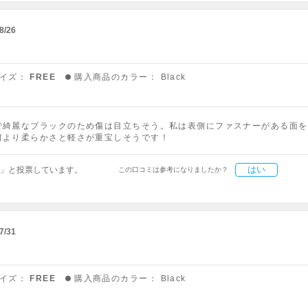
8/26
イズ：
FREE
購入商品のカラー：
Black
で綺麗なブラックのため傷は目立ちそう。私は表側にファスナーがある面を
何より柔らかさと軽さが重宝しそうです！
はい
」と投票しています。
この口コミは参考になりましたか？
7/31
イズ：
FREE
購入商品のカラー：
Black