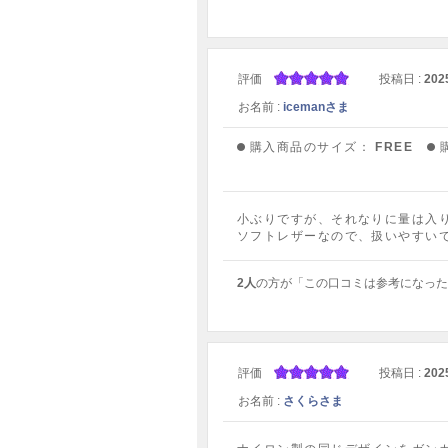
評価
投稿日 :
202
お名前 :
icemanさま
購入商品のサイズ：
FREE
小ぶりですが、それなりに量は入
ソフトレザーなので、扱いやすい
2人
の方が「この口コミは参考になった
評価
投稿日 :
202
お名前 :
さくらさま