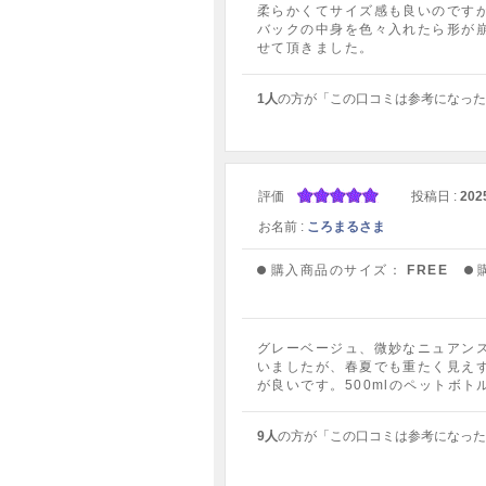
柔らかくてサイズ感も良いのです
バックの中身を色々入れたら形が
せて頂きました。
1人
の方が「この口コミは参考になった
評価
投稿日 :
202
お名前 :
ころまるさま
購入商品のサイズ：
FREE
グレーベージュ、微妙なニュアン
いましたが、春夏でも重たく見え
が良いです。500mlのペットボ
9人
の方が「この口コミは参考になった