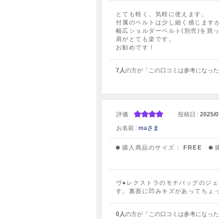
とても軽く、気軽に使えます。
付属のベルトは少し細く感じます
幅広ショルダーベルト(別売)を買
肩がとても楽です。
お勧めです！
7人
の方が「この口コミは参考になった
評価
投稿日 :
2025/0
お名前 :
maさま
購入商品のサイズ：
FREE
ヴ●レクストラのモチバッグのジ
す。裏面に凹みキズがあってちょ
0人
の方が「この口コミは参考になった