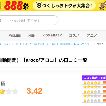
何かお探しですか？
コスメ
アニメ
KIDS＆BABY
WOMEN
MEN
傘・レイングッズ
/
日傘
/
晴雨兼用折りたたみ日傘（自動開閉）【aroco/アロコ】
/
口コミ・
動開閉）【aroco/アロコ】の口コミ一覧
口コミ総数：
14
3.42