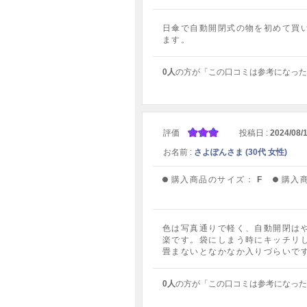
日傘で自動開閉式の物を初めて買
ます。
0人
の方が「この口コミは参考になった
評価
投稿日 :
2024/08/
お名前 :
さよぽんさま (30代 女性)
購入商品のサイズ：
F
購入
色は写真通りで軽く、自動開閉は
楽です。袋にしまう時にキッチリ
畳まないとなかなか入りづらいで
0人
の方が「この口コミは参考になった