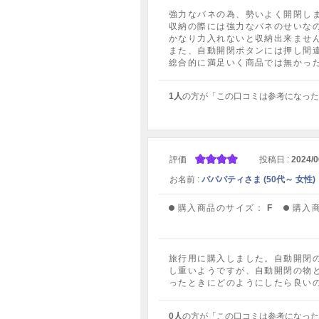
強力なバネの為、勢いよく開閉し
収納の際には強力なバネのせいな
かなり力入れないと収納出来ませ
また、自動開閉ボタンには押し間
総合的に満足いく商品では無かっ
1人
の方が「この口コミは参考になった
評価
投稿日 :
2024/0
お名前 :
パパパティさま (50代～ 女性)
購入商品のサイズ：
F
購入
旅行用に購入しました。自動開閉
し重いようですが、自動開閉の物
ったときにどのようにしたら良い
0人
の方が「この口コミは参考になった