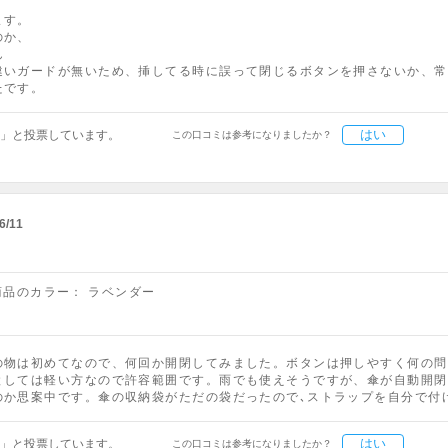
ます。
のか、
ん
違いガードが無いため、挿してる時に誤って閉じるボタンを押さないか、常
たです。
はい
」と投票しています。
この口コミは参考になりましたか？
6/11
商品のカラー：
ラベンダー
の物は初めてなので、何回か開閉してみました。ボタンは押しやすく何の問
としては軽い方なので許容範囲です。雨でも使えそうですが、傘が自動開閉
のか思案中です。傘の収納袋がただの袋だったので､ストラップを自分で付
はい
」と投票しています。
この口コミは参考になりましたか？