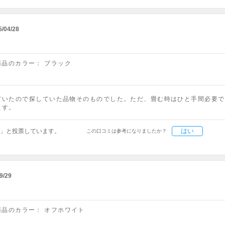
5/04/28
商品のカラー：
ブラック
ていたので探していた品物そのものでした。ただ、畳む時はひと手間必要で
ます。
はい
」と投票しています。
この口コミは参考になりましたか？
9/29
商品のカラー：
オフホワイト