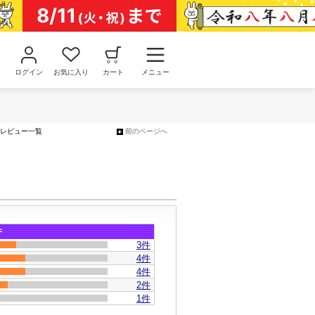
ログイン
お気に入り
カート
メニュー
レビュー一覧
前のページへ
件
3
件
4件
4件
2件
1件