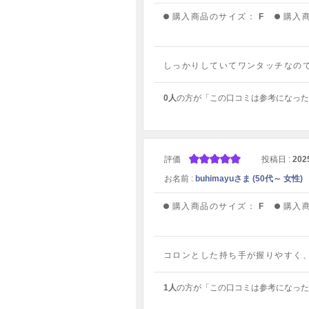
購入商品のサイズ：
F
購入
しっかりしていてワンタッチなの
0人
の方が「この口コミは参考になった
評価
投稿日 :
202
お名前 :
buhimayuさま (50代～ 女性)
購入商品のサイズ：
F
購入
コロンとした持ち手が握りやすく
1人
の方が「この口コミは参考になった