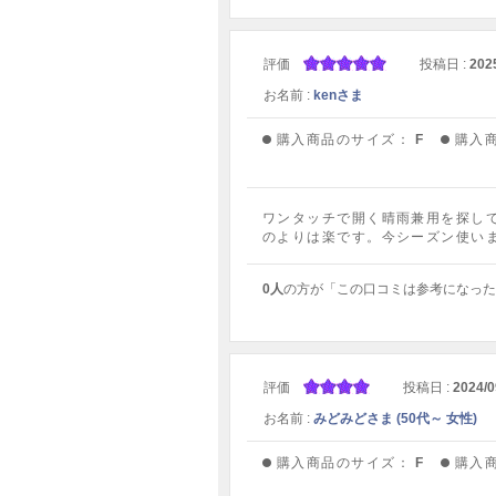
評価
投稿日 :
202
お名前 :
kenさま
購入商品のサイズ：
F
購入
ワンタッチで開く晴雨兼用を探し
のよりは楽です。今シーズン使い
0人
の方が「この口コミは参考になった
評価
投稿日 :
2024/0
お名前 :
みどみどさま (50代～ 女性)
購入商品のサイズ：
F
購入