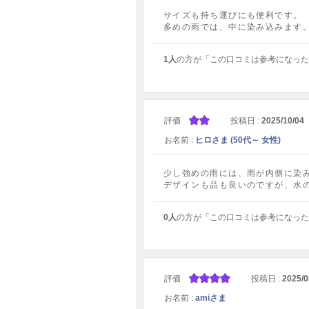
サイズも持ち運びにも便利です。
多めの雨では、中に染み込みます
1人
の方が「この口コミは参考になった
評価
投稿日 :
2025/10/04
お名前 :
ヒロさま (50代～ 女性)
少し強めの雨には、雨が内側に染
デザインも品も良いのですが、水
0人
の方が「この口コミは参考になった
評価
投稿日 :
2025/0
お名前 :
amiさま