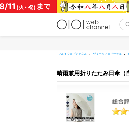
コ
ン
テ
ン
ツ
へ
ス
キ
ッ
マルイウェブチャネル
/
ヴィータフェリーチェ
/
プ
晴雨兼用折りたたみ日傘（自