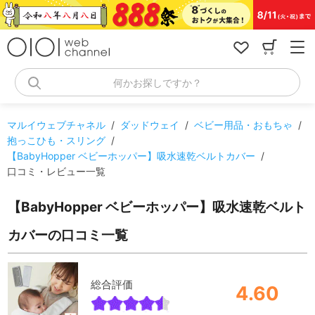
コ
ン
テ
ン
ツ
へ
何かお探しですか？
ス
キ
ッ
マルイウェブチャネル
/
ダッドウェイ
/
ベビー用品・おもちゃ
/
プ
抱っこひも・スリング
/
【BabyHopper ベビーホッパー】吸水速乾ベルトカバー
/
口コミ・レビュー一覧
【BabyHopper ベビーホッパー】吸水速乾ベルト
カバーの口コミ一覧
総合評価
4.60