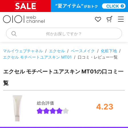
コ
ン
テ
ン
ツ
へ
何かお探しですか？
ス
キ
ッ
マルイウェブチャネル
/
エクセル
/
ベースメイク
/
化粧下地
/
プ
エクセル モチベートユアスキン MT01
/
口コミ・レビュー一覧
エクセル モチベートユアスキン MT01の口コミ一
覧
総合評価
4.23