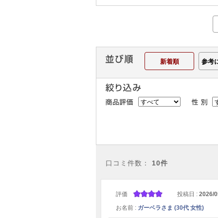
新着順
参考
口コミ件数：
10件
評価
投稿日 :
2026/0
お名前 :
ガーベラさま (30代 女性)