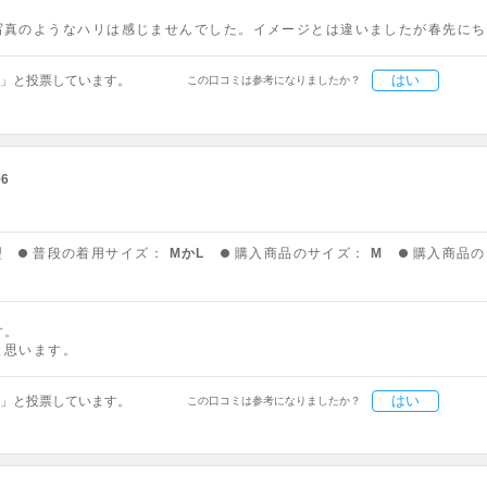
。
写真のようなハリは感じませんでした。イメージとは違いましたが春先にち
はい
」と投票しています。
この口コミは参考になりましたか？
06
型
普段の着用サイズ：
МかL
購入商品のサイズ：
M
購入商品の
す。
と思います。
はい
」と投票しています。
この口コミは参考になりましたか？