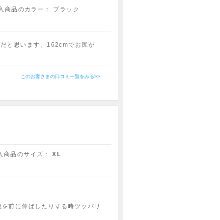
入商品のカラー：
ブラック
と思います。162cmでお尻が
このお客さまの口コミ一覧をみる>>
入商品のサイズ：
XL
腕を前に伸ばしたりする時ツッパリ