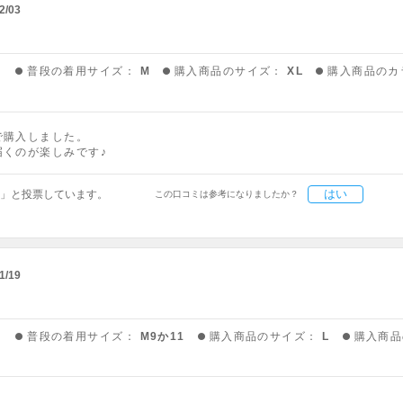
2/03
う
普段の着用サイズ：
M
購入商品のサイズ：
XL
購入商品のカ
で購入しました。
届くのが楽しみです♪
はい
」と投票しています。
この口コミは参考になりましたか？
1/19
う
普段の着用サイズ：
M9か11
購入商品のサイズ：
L
購入商品