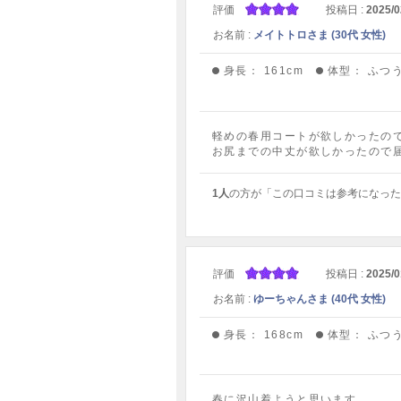
評価
投稿日 :
2025/0
お名前 :
メイトトロさま (30代 女性)
身長：
161cm
体型：
ふつ
軽めの春用コートが欲しかったの
お尻までの中丈が欲しかったので
1人
の方が「この口コミは参考になった
評価
投稿日 :
2025/0
お名前 :
ゆーちゃんさま (40代 女性)
身長：
168cm
体型：
ふつ
春に沢山着ようと思います。