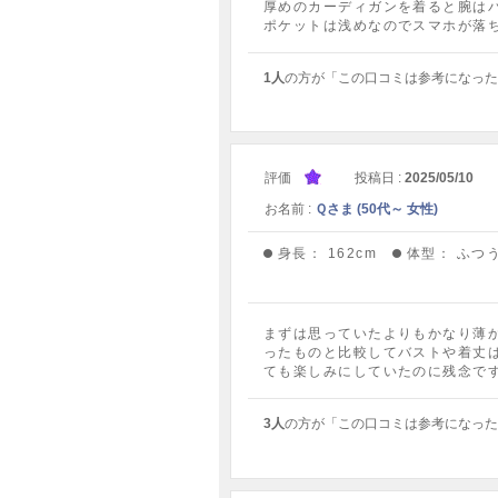
厚めのカーディガンを着ると腕は
ポケットは浅めなのでスマホが落
1人
の方が「この口コミは参考になった
評価
投稿日 :
2025/05/10
お名前 :
Ｑさま (50代～ 女性)
身長：
162cm
体型：
ふつ
まずは思っていたよりもかなり薄
ったものと比較してバストや着丈
ても楽しみにしていたのに残念です
3人
の方が「この口コミは参考になった