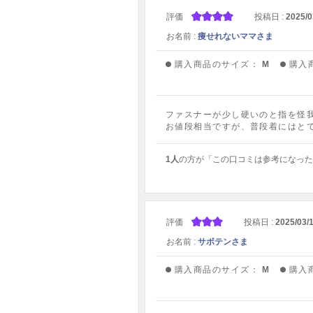
評価
投稿日 :
2025/0
お名前 :
痩せれないママさま
購入商品のサイズ：
M
購入
ファスナーが少し硬いのと指を怪
お値段相当ですが、普段着にはと
1人
の方が「この口コミは参考になった
評価
投稿日 :
2025/03/
お名前 :
サボテンさま
購入商品のサイズ：
M
購入