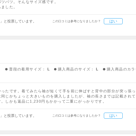
パツパツ。そんなサイズ感です。
ちました。
はい
」と投票しています。
この口コミは参考になりましたか？
う
普段の着用サイズ：
L
購入商品のサイズ：
L
購入商品のカラ
かったです。着てみたら袖が短くて手を前に伸ばすと背中の部分が突っ張っ
は同じかちょっと大きいものを購入しましたが、袖の長さまでは記載されて
。しかも返品に1,230円もかかって二重にがっかりです。
はい
」と投票しています。
この口コミは参考になりましたか？