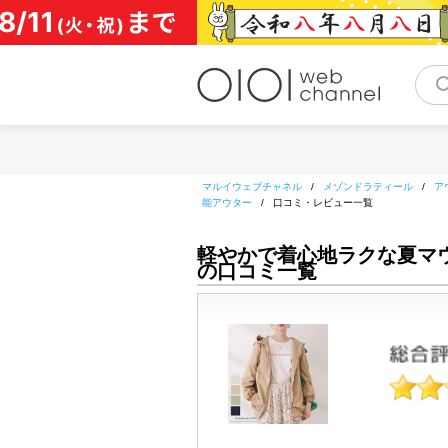
コ
ン
テ
ン
ツ
へ
ス
キ
ッ
マルイウェブチャネル
/
メゾンドラティール
/
ア
プ
能アウター
/
口コミ・レビュー一覧
軽やかで着心地ラクな夏マ
の口コミ一覧