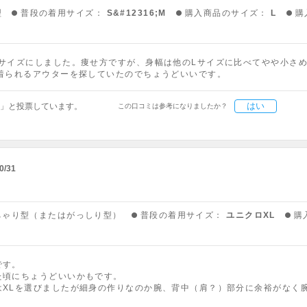
型
普段の着用サイズ：
S&#12316;M
購入商品のサイズ：
L
購
サイズにしました。痩せ方ですが、身幅は他のLサイズに比べてやや小さめだ
に着られるアウターを探していたのでちょうどいいです。
はい
」と投票しています。
この口コミは参考になりましたか？
0/31
ちゃり型（またはがっしり型）
普段の着用サイズ：
ユニクロXL
購
です。
た頃にちょうどいいかもです。
はXLを選びましたが細身の作りなのか腕、背中（肩？）部分に余裕がなく