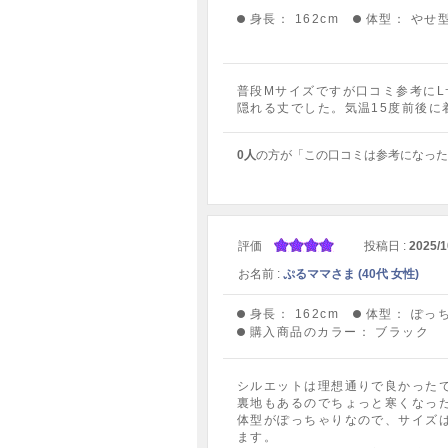
身長：
162cm
体型：
やせ
普段Mサイズですが口コミ参考にL
隠れる丈でした。気温15度前後
0人
の方が「この口コミは参考になった
評価
投稿日 :
2025/1
お名前 :
ぷるママさま (40代 女性)
身長：
162cm
体型：
ぽっ
購入商品のカラー：
ブラック
シルエットは理想通りで良かった
裏地もあるのでちょっと寒くなっ
体型がぽっちゃりなので、サイズ
ます。