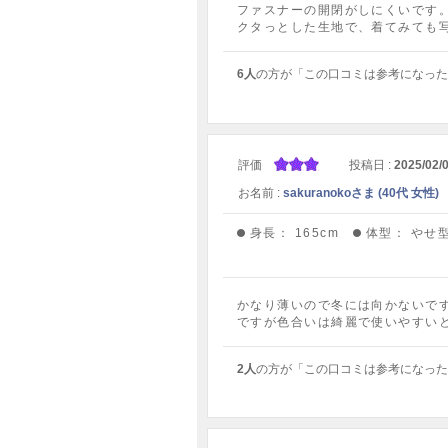
ファスナーの開閉がしにくいです
クタっとした生地で、着てみても
6人
の方が「この口コミは参考になった
評価
投稿日 :
2025/02/
お名前 :
sakuranokoさま (40代 女性)
身長：
165cm
体型：
やせ
かなり薄いので冬には向かないで
ですが色合いは綺麗で使いやすい
2人
の方が「この口コミは参考になった