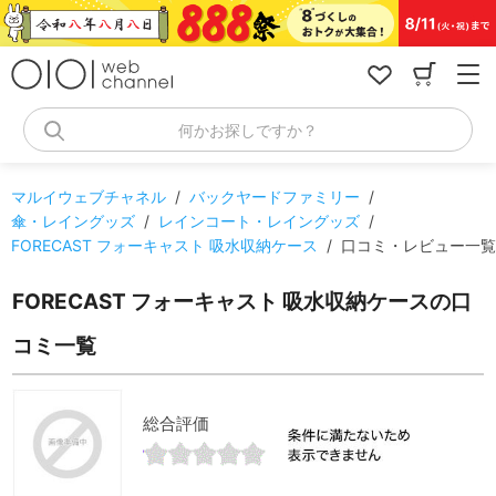
コ
ン
テ
ン
ツ
へ
何かお探しですか？
ス
キ
ッ
マルイウェブチャネル
/
バックヤードファミリー
/
プ
傘・レイングッズ
/
レインコート・レイングッズ
/
FORECAST フォーキャスト 吸水収納ケース
/
口コミ・レビュー一覧
FORECAST フォーキャスト 吸水収納ケースの口
コミ一覧
総合評価