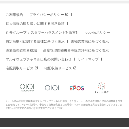
ご利用規約
プライバシーポリシー
個人情報の取り扱いに関する同意条項
丸井グループ カスタマーハラスメント対応方針
cookieポリシー
特定商取引に関する法律に基づく表示
古物営業法に基づく表示
酒類販売管理者標識
高度管理医療機器等販売許可に基づく表示
マルイウェブチャネル出店のお問い合わせ
サイトマップ
宅配買取サービス
宅配収納サービス
※セール商品の比較対象価格はマルイウェブチャネル旧価格、またはメーカー希望小売価格に現在の消費税を加算
した価格です。※セール期間中、予告なく価格が変更となる場合・マルイ店舗価格と異なる場合がございます。お
支払いはご注文時の価格となりますのでご了承ください。
Copyright All Rights Reserved. MARUI Co., Ltd