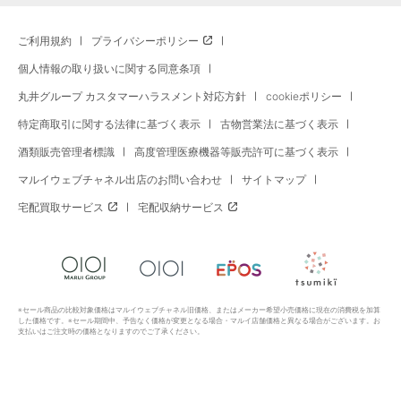
ご利用規約
プライバシーポリシー
個人情報の取り扱いに関する同意条項
丸井グループ カスタマーハラスメント対応方針
cookieポリシー
特定商取引に関する法律に基づく表示
古物営業法に基づく表示
酒類販売管理者標識
高度管理医療機器等販売許可に基づく表示
マルイウェブチャネル出店のお問い合わせ
サイトマップ
宅配買取サービス
宅配収納サービス
※セール商品の比較対象価格はマルイウェブチャネル旧価格、またはメーカー希望小売価格に現在の消費税を加算
した価格です。※セール期間中、予告なく価格が変更となる場合・マルイ店舗価格と異なる場合がございます。お
支払いはご注文時の価格となりますのでご了承ください。
Copyright All Rights Reserved. MARUI Co., Ltd