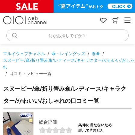
コ
ン
テ
ン
ツ
へ
何かお探しですか？
ス
キ
ッ
マルイウェブチャネル
/
傘・レイングッズ
/
雨傘
/
プ
スヌーピー/傘/折り畳み傘/レディース/キャラクター/かわいい/おしゃ
れ
/
口コミ・レビュー一覧
スヌーピー/傘/折り畳み傘/レディース/キャラク
ター/かわいい/おしゃれの口コミ一覧
総合評価