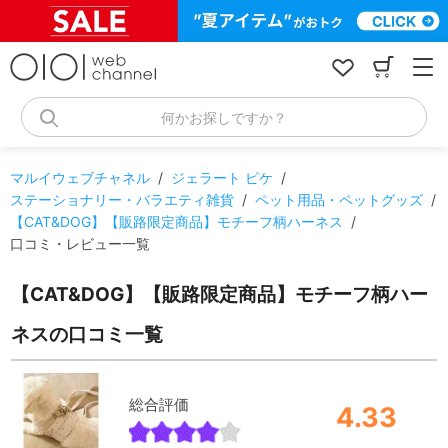
コ
ン
テ
ン
ツ
へ
何かお探しですか？
ス
キ
ッ
マルイウェブチャネル
/
ジェラート ピケ
/
プ
ステーショナリー・バラエティ雑貨
/
ペット用品・ペットグッズ
/
【CAT&DOG】【販路限定商品】モチーフ柄ハーネス
/
口コミ・レビュー一覧
【CAT&DOG】【販路限定商品】モチーフ柄ハー
ネスの口コミ一覧
総合評価
4.33