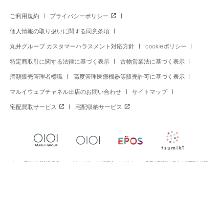
ご利用規約
プライバシーポリシー
個人情報の取り扱いに関する同意条項
丸井グループ カスタマーハラスメント対応方針
cookieポリシー
特定商取引に関する法律に基づく表示
古物営業法に基づく表示
酒類販売管理者標識
高度管理医療機器等販売許可に基づく表示
マルイウェブチャネル出店のお問い合わせ
サイトマップ
宅配買取サービス
宅配収納サービス
※セール商品の比較対象価格はマルイウェブチャネル旧価格、またはメーカー希望小売価格に現在の消費税を加算
した価格です。※セール期間中、予告なく価格が変更となる場合・マルイ店舗価格と異なる場合がございます。お
支払いはご注文時の価格となりますのでご了承ください。
Copyright All Rights Reserved. MARUI Co., Ltd