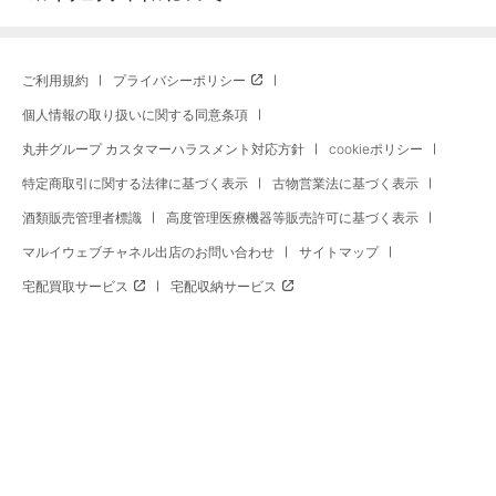
ご利用規約
プライバシーポリシー
個人情報の取り扱いに関する同意条項
丸井グループ カスタマーハラスメント対応方針
cookieポリシー
特定商取引に関する法律に基づく表示
古物営業法に基づく表示
酒類販売管理者標識
高度管理医療機器等販売許可に基づく表示
マルイウェブチャネル出店のお問い合わせ
サイトマップ
宅配買取サービス
宅配収納サービス
※セール商品の比較対象価格はマルイウェブチャネル旧価格、またはメーカー希望小売価格に現在の消費税を加算
した価格です。※セール期間中、予告なく価格が変更となる場合・マルイ店舗価格と異なる場合がございます。お
支払いはご注文時の価格となりますのでご了承ください。