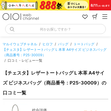
コ
ン
テ
ン
ツ
へ
何かお探しですか？
ス
キ
ッ
マルイウェブチャネル
/
ヒロフ
/
バッグ
/
トートバッグ
/
プ
【チェスタ】レザートートバッグ L 本革 A4サイズ ビジネスバッグ
（商品番号：P25-30009）
/
口コミ・レビュー一覧
【チェスタ】レザートートバッグ L 本革 A4サイ
ズ ビジネスバッグ（商品番号：P25-30009）の
口コミ一覧
総合評価