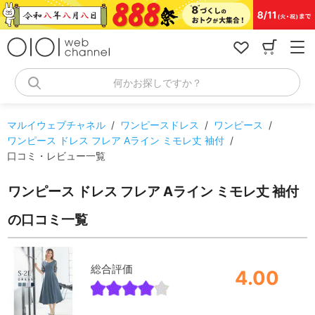
コ
ン
テ
ン
ツ
へ
何かお探しですか？
ス
キ
ッ
マルイウェブチャネル
/
ワンピースドレス
/
ワンピース
/
プ
ワンピース ドレス フレア Aライン ミモレ丈 袖付
/
口コミ・レビュー一覧
ワンピース ドレス フレア Aライン ミモレ丈 袖付
の口コミ一覧
総合評価
4.00