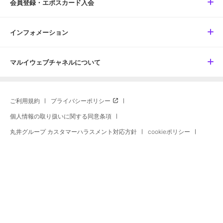
会員登録・エポスカード入会
インフォメーション
マルイウェブチャネルについて
ご利用規約
プライバシーポリシー
個人情報の取り扱いに関する同意条項
丸井グループ カスタマーハラスメント対応方針
cookieポリシー
特定商取引に関する法律に基づく表示
古物営業法に基づく表示
酒類販売管理者標識
高度管理医療機器等販売許可に基づく表示
マルイウェブチャネル出店のお問い合わせ
サイトマップ
宅配買取サービス
宅配収納サービス