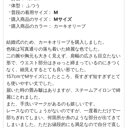
体型：
ふつう
普段の着用サイズ：
M
購入商品のサイズ：
Mサイズ
購入商品のカラー：
カーキオリーブ
結婚式のため、カーキオリーブを購入しました。
色味は写真通りの落ち着いた綺麗な色でした。
二の腕や胸元も大きく見えず、肩幅の広さも目立たない
形で、ウエスト部分はきゅっと締まっているのにきつく
なく、細見えするとても良い形でした。
157cmでMサイズにしたところ、長すぎず短すぎずとて
も使いやすい丈でした。
届いた時の畳み皺はありますが、スチームアイロンで綺
麗にとれました。
また、手洗いマークがあるのも嬉しいです。
レースなのでしょうがないのですが、一度着ただけで一
部ちぎれてしまい、何箇所か糸のような部分が出てきて
しまいました。ただお値段的にも満足なので自分で直し