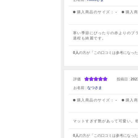
購入商品のサイズ：
-
購入
寒い季節にぴったりの赤よりのブ
過程も綺麗です。
0人
の方が「この口コミは参考になった
評価
投稿日 :
202
お名前 :
なつさま
購入商品のサイズ：
-
購入
マットすぎず艶があって可愛い。
0人
の方が「この口コミは参考になった