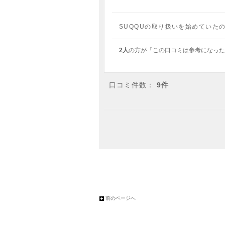
SUQQUの取り扱いを始めていた
2人
の方が「この口コミは参考になった
口コミ件数：
9件
前のページへ