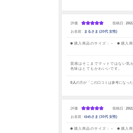
評価
投稿日 :
202
お名前 :
まるさま (20代 女性)
購入商品のサイズ：
-
購入
質感はそこまでマットではない気
色味はとてもかわいいです。
0人
の方が「この口コミは参考になった
評価
投稿日 :
202
お名前 :
ゆめさま (30代 女性)
購入商品のサイズ：
-
購入