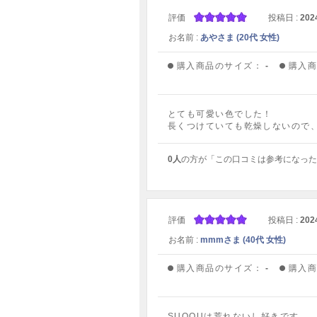
評価
投稿日 :
202
お名前 :
あやさま (20代 女性)
購入商品のサイズ：
-
購入
とても可愛い色でした！
長くつけていても乾燥しないので
0人
の方が「この口コミは参考になった
評価
投稿日 :
202
お名前 :
mmmさま (40代 女性)
購入商品のサイズ：
-
購入
SUQQUは荒れないし好きです。