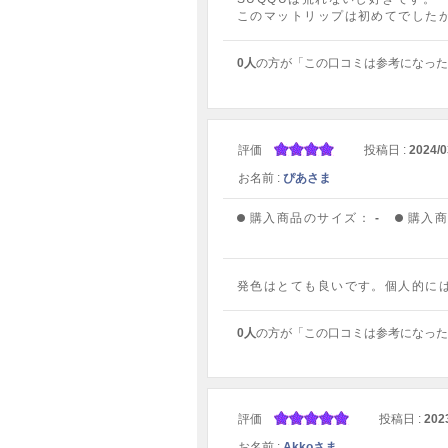
このマットリップは初めてでした
0人
の方が「この口コミは参考になった
評価
投稿日 :
2024/0
お名前 :
ぴあさま
購入商品のサイズ：
-
購入
発色はとても良いです。個人的に
0人
の方が「この口コミは参考になった
評価
投稿日 :
202
お名前 :
Akkoさま