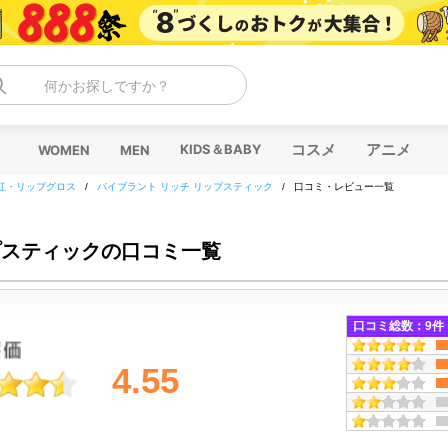
何かお探しですか？
コスメ
アニメ
KIDS＆BABY
WOMEN
MEN
紅・リップグロス
/
バイブラント リッチ リップスティック
/
口コミ・レビュー一覧
プスティックの口コミ一覧
口コミ総数：
9
件
4.55