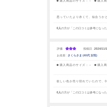
購入商品のサイズ：
-
購入
思っていたより赤くて、似合うか
0人
の方が「この口コミは参考になった
評価
投稿日 :
2024/11/
お名前 :
さくらさま (40代 女性)
購入商品のサイズ：
-
購入
欲しい色か売り切れていたので、
0人
の方が「この口コミは参考になった