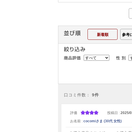
新着順
参考
口コミ件数：
9件
評価
投稿日 :
2025/0
お名前 :
cocomiさま (30代 女性)