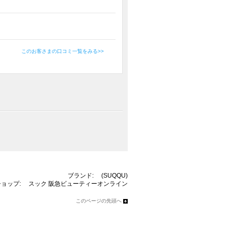
このお客さまの口コミ一覧をみる>>
ブランド:
(SUQQU)
ショップ:
スック
阪急ビューティーオンライン
このページの先頭へ