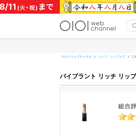
コ
ン
テ
ン
ツ
へ
ス
キ
ッ
マルイウェブチャネル
/
リップ・リップケア
/
口
プ
バイブラント リッチ リッ