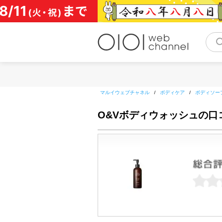
コ
ン
テ
ン
ツ
へ
ス
キ
ッ
マルイウェブチャネル
/
ボディケア
/
ボディソー
プ
O&Vボディウォッシュの口