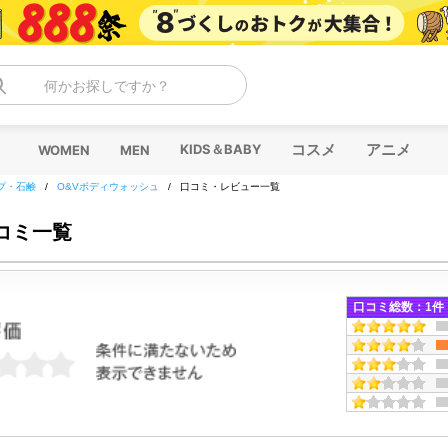
何かお探しですか？
コスメ
アニメ
KIDS＆BABY
WOMEN
MEN
プ・石鹸
/
O&Vボディウォッシュ
/
口コミ・レビュー一覧
コミ一覧
口コミ総数：
1
件