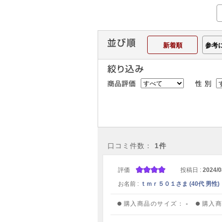
新着順
参考
口コミ件数：
1件
評価
投稿日 :
2024/0
お名前 :
ｔｍｒ５０１さま (40代 男性)
購入商品のサイズ：
-
購入