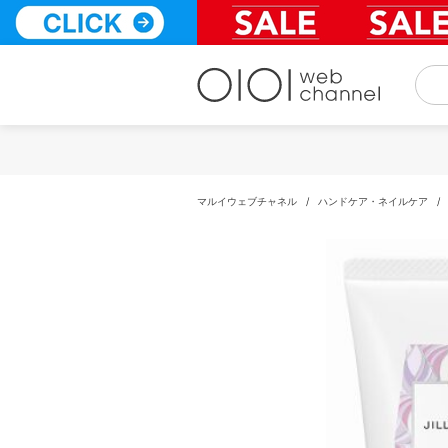
コ
ン
テ
ン
ツ
へ
ス
キ
ッ
プ
マルイウェブチャネル
/
ハンドケア・ネイルケア