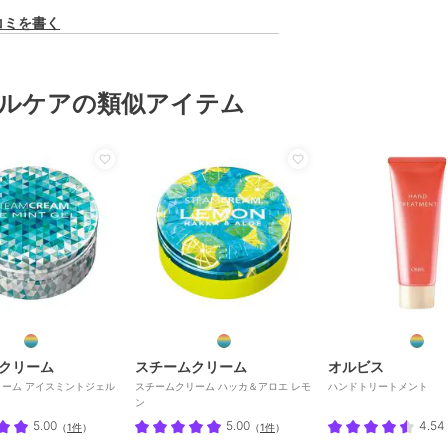
コミを書く
ルケアの類似アイテム
クリーム
スチームクリーム
オルビス
ーム アイスミントジェル
スチームクリーム ハッカ＆アロエ レモ
ハンドトリートメント 7
ン
5.00
5.00
4.54
（
1件
）
（
1件
）