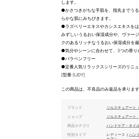
します。
●かさつきがちな手肌を、指先までう
らかな肌にみちびきます。
●ラズベリーエキスやカシスエキスを
みずしいうるおい保湿成分や、ヴァー
クのあるリッチなうるおい保湿成分を
●気分やシーンに合わせて、3つの香り
●パラベンフリー
●定番人気リラックスシリーズのリニ
[型番:SJDY]
この商品は、不良品のみ返品を承りま
ブランド
ジルスチュアート（ビ
ショップ
ジルスチュアート 
商品カテゴリ
ハンドケア・ネイ
性別タイプ
レディース
(
ハン