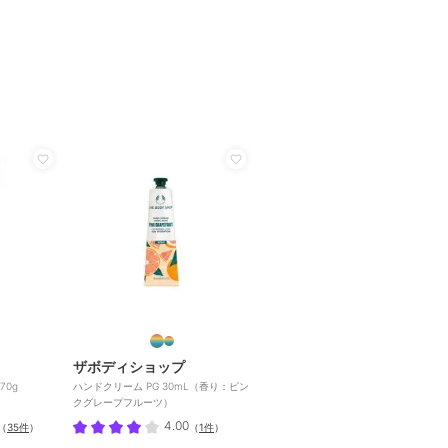
ザボディショップ
0g
ハンドクリーム PG 30mL（香り：ピン
クグレープフルーツ）
4.00
（
35件
）
（
1件
）