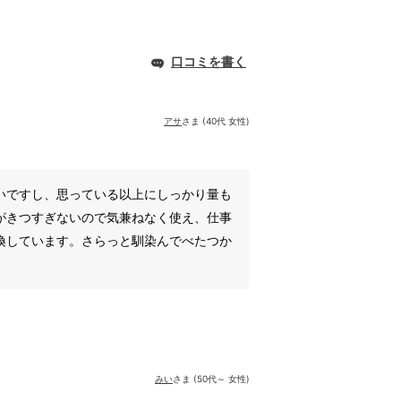
口コミを書く
アサ
さま (40代 女性)
いですし、思っている以上にしっかり量も
がきつすぎないので気兼ねなく使え、仕事
換しています。さらっと馴染んでべたつか
みい
さま (50代～ 女性)