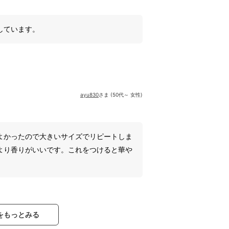
しています。
ayu830
さま (50代～ 女性)
よかったので大きいサイズでリピートしま
より香りがいいです。これをつけると華や
をもっとみる