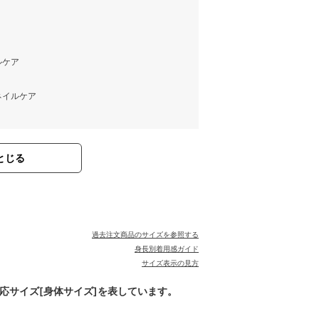
ルケア
ネイルケア
とじる
過去注文商品のサイズを参照する
身長別着用感ガイド
サイズ表示の見方
対応サイズ[身体サイズ]を表しています。