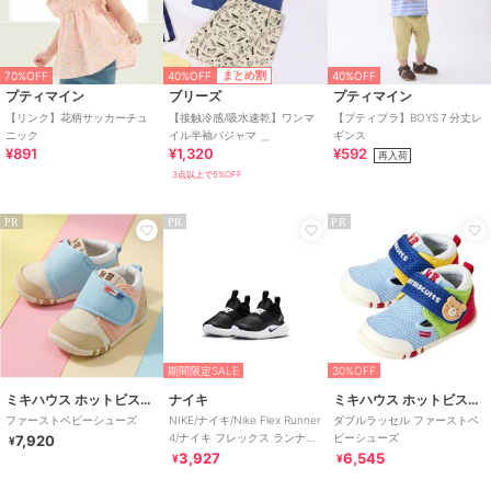
40%OFF
まとめ割
70%OFF
40%OFF
プティマイン
ブリーズ
プティマイン
【リンク】花柄サッカーチュ
【接触冷感/吸水速乾】ワンマ
【プティプラ】BOYS７分丈レ
ニック
イル半袖パジャマ ＿
ギンス
¥891
¥1,320
¥592
再入荷
3点以上で5%OFF
PR
PR
PR
期間限定SALE
30%OFF
ミキハウス ホットビスケッツ
ナイキ
ミキハウス ホットビスケッツ
ファーストベビーシューズ
NIKE/ナイキ/Nike Flex Runner
ダブルラッセル ファーストベ
4/ナイキ フレックス ランナー
ビーシューズ
7,920
¥
4
3,927
6,545
¥
¥