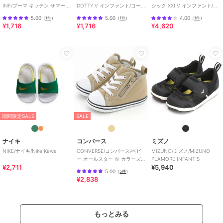
INF/プーマ キッテン サマー V
DOTTY V インファント/コート
シック XXI V インファント/ベ
インファント
フレックス V3 ドッティ
ビー
5.00
5.00
4.00
（
1件
）
（
1件
）
（
1件
）
¥1,716
¥1,716
¥4,620
期間限定SALE
SALE
ナイキ
コンバース
ミズノ
NIKE/ナイキ/Nike Kawa
CONVERSE/コンバース/ベビ
MIZUNO/ミズノ/MIZUNO
ー オールスター Ｎ カラーズ
PLAMORE INFANT S
¥2,711
¥5,940
Ｚ
5.00
（
5件
）
¥2,838
もっとみる