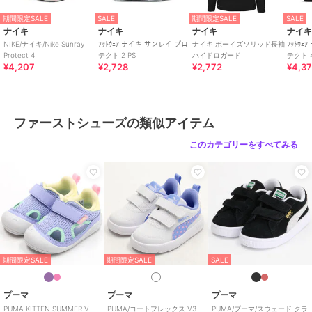
期間限定SALE
SALE
期間限定SALE
SALE
ナイキ
ナイキ
ナイキ
ナイ
NIKE/ナイキ/Nike Sunray
ﾌｯﾄｳｪｱ ナイキ サンレイ プロ
ナイキ ボーイズソリッド長袖
ﾌｯﾄｳ
Protect 4
テクト 2 PS
ハイドロガード
テクト 4
¥4,207
¥2,728
¥2,772
¥4,3
ファーストシューズの類似アイテム
このカテゴリーをすべてみる
期間限定SALE
期間限定SALE
SALE
プーマ
プーマ
プーマ
PUMA KITTEN SUMMER V
PUMA/コートフレックス V3
PUMA/プーマ/スウェード クラ