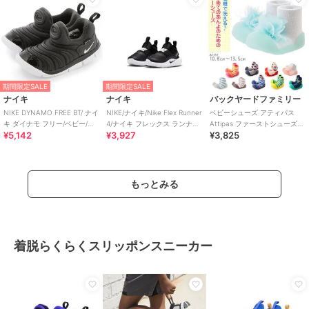
期間限定SALE
期間限定SALE
ナイキ
ナイキ
バックヤードファミリー
NIKE DYNAMO FREE BT/ ナイ
NIKE/ナイキ/Nike Flex Runner
ベビーシューズ アティパス
キ ダイナモ フリー/ベビー/ス
4/ナイキ フレックス ランナー
Attipas ファーストシューズ
¥5,142
¥3,927
¥3,825
リッポン
4
トレーニングシューズ コサー
ジュ ボ
もっとみる
着脱らくらくスリッポンスニーカー