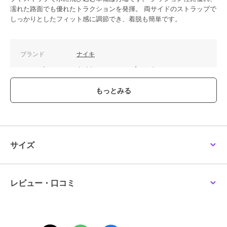
濡れた路面でも優れたトラクションを発揮。 両サイドのストラップで
ナイキ
しっかりとしたフィット感に調節でき、着脱も簡単です。
NIKE/ナイキ/NIKE FLEX
PLUS 2 NN PS/フレック
スプラス 2 PS
5,610
¥
ブランド
ナイキ
ショップ
ナイキ es ショップ
／
イーエ
ス
商品カテゴリ
ベビーシューズ
／
ファーストシ
ューズ
性別タイプ
ボーイズ
ベビーシューズ
／
ファーストシ
ューズ
サイズ
ガールズ
ベビーシューズ
／
ファーストシ
ューズ
レビュー・口コミ
カラー
801、100
サイズ
6サイズ展開
素材
甲材：合成皮革 底材：ゴム底