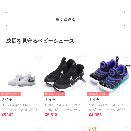
もっとみる
成長を見守るベビーシューズ
期間限定SALE
期間限定SALE
期間限定SALE
ナイキ
ナイキ
ナイキ
NIKE/ナイキ/COURT
NIKE/ナイキ/NIKE FLEX PLUS
NIKE DYNAMO FREE BT/ ナイ
BOROUGH LOW RECRAFT
2 NN PS/フレックスプラス 2
キ ダイナモ フリー/ベビー/ス
¥5,142
¥5,610
¥4,356
BPV
PS
リッポン