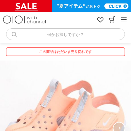
コ
ン
テ
ン
ツ
へ
何かお探しですか？
ス
キ
ッ
この商品はただいま売り切れです
プ