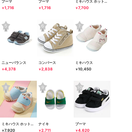
プーマ
プーマ
ミキハウス ホットビスケッツ
1,716
1,716
7,700
￥
￥
￥
ニューバランス
コンバース
ミキハウス
4,378
2,838
10,450
￥
￥
￥
ミキハウス ホットビスケッツ
ナイキ
プーマ
7,920
2,711
4,620
￥
￥
￥