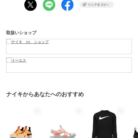
商品のお取り扱い方法
お手入れ
－
特徴
ベビーシューズ
ドット柄
/
2.5cm～4.5cm未満
/
そ
取扱いショップ
の他（ヒール）
/
ライフスタイル
ファーストシューズ
ドット柄
/
2.5cm～4.5cm未満
/
そ
の他（ヒール）
/
ライフスタイル
ナイキからあなたへのおすすめ