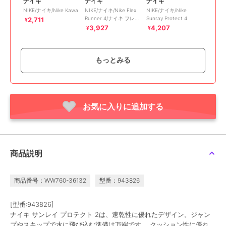
ナイキ
ナイキ
ナイキ
NIKE/ナイキ/Nike Kawa
NIKE/ナイキ/Nike Flex
NIKE/ナイキ/Nike
Runner 4/ナイキ フレッ
Sunray Protect 4
2,711
¥
クス ランナー 4
3,927
4,207
¥
¥
もっとみる
お気に入りに追加する
期間限定SALE
期間限定SALE
期間限定SALE
ナイキ
ナイキ
ナイキ
NIKE DYNAMO FREE
NIKE DYNAMO FREE
NIKE/ナイキ/COURT
BT/ ナイキ ダイナモ フ
BT/ ナイキ ダイナモ フ
BOROUGH LOW
リー/ベビー/スリッポン
リー/ベビー/スリッポン
RECRAFT BPV
5,142
4,356
5,142
¥
¥
¥
商品説明
商品番号：WW760-36132
型番：943826
[型番:943826]
ナイキ サンレイ プロテクト 2は、速乾性に優れたデザイン。ジャン
プやスキップで水に飛び込む準備は万端です。 クッション性に優れ、
期間限定SALE