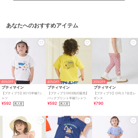
あなたへのおすすめアイテム
40%OFF
40%OFF
20%OFF
プティマイン
プティマイン
プティマイン
【プティプラ】BOYS半袖Tシ
【プティプラ/WEB先行販売】
【プティプラ】GIRLS 7分丈レ
ャツ
バックプリント半袖Tシャツ
ギンス
¥592
¥592
¥790
再入荷
再入荷