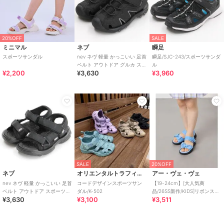
20%OFF
SALE
ミニマル
ネブ
瞬足
スポーツサンダル
nev ネヴ 軽量 かっこいい 足首
瞬足/SJC-243/スポーツサンダ
ベルト アウトドア グルカ スポ
ル
¥2,200
¥3,630
¥3,960
ーツサンダル nev-361
SALE
20%OFF
ネブ
オリエンタルトラフィック
アー・ヴェ・ヴェ
nev ネヴ 軽量 かっこいい 足首
コードデザインスポーツサン
【19-24cm】[大人気商
ベルト アウトドア スポーツサ
ダル/K-502
品/26SS新作/KIDS]リボンスポ
¥3,630
¥3,100
¥3,511
ンダル nev-389
サン