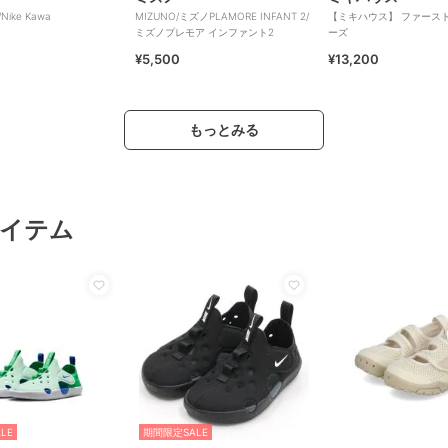
Nike Kawa
MIZUNO/ミズノPLAMORE INFANT 2/
【ミキハウス】 ファース
ミズノプレモア インファント2
ーズ
¥5,500
¥13,200
もっとみる
イテム
LE
期間限定SALE