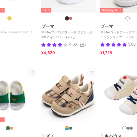
LE
SALE
期間限定SALE
プーマ
プーマ
ike Sunray Protect 4
PUMA/プーマ/スウェード クラシック
PUMA/コートフレックス V3
XXI V インファント/ベビー
インファント/コートフレッ
ッティ
4.00
5.00
（
1件
）
¥4,620
¥1,716
LE
ミズノ
ミキハウス