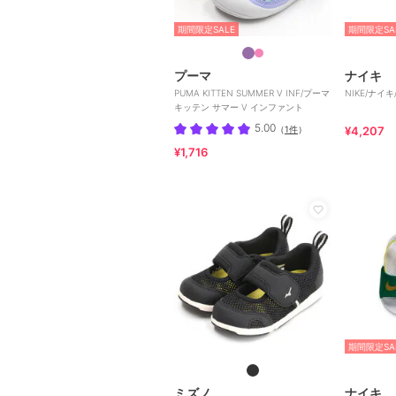
期間限定SALE
期間限定SA
プーマ
ナイキ
PUMA KITTEN SUMMER V INF/プーマ
NIKE/ナイキ/N
キッテン サマー V インファント
5.00
（
1件
）
¥4,207
¥1,716
期間限定SA
ミズノ
ナイキ