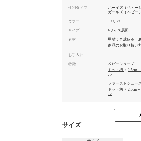
性別タイプ
ボーイズ
(
ベビー
ガールズ
(
ベビー
カラー
100、801
サイズ
6サイズ展開
素材
甲材：合成皮革 
商品のお取り扱い
お手入れ
－
特徴
ベビーシューズ
ドット柄
/
2.5cm
ル
ファーストシュー
ドット柄
/
2.5cm
ル
サイズ
サイズ