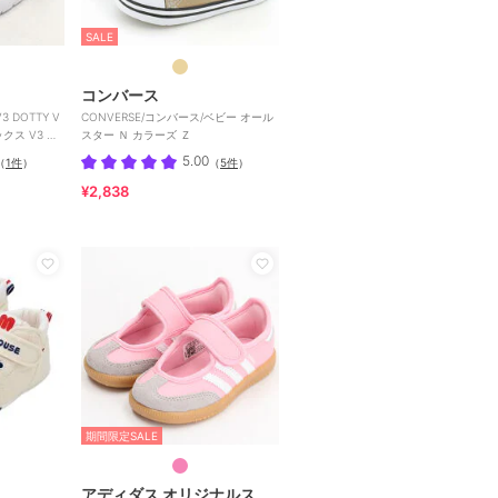
SALE
コンバース
 DOTTY V
CONVERSE/コンバース/ベビー オール
クス V3 ド
スター Ｎ カラーズ Ｚ
5.00
（
1件
）
（
5件
）
¥2,838
期間限定SALE
アディダス オリジナルス