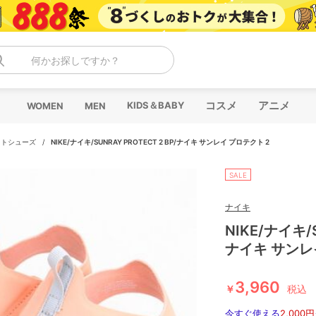
何かお探しですか？
コスメ
アニメ
KIDS＆BABY
WOMEN
MEN
ストシューズ
/
NIKE/ナイキ/SUNRAY PROTECT 2 BP/ナイキ サンレイ プロテクト 2
SALE
ナイキ
NIKE/ナイキ/S
ナイキ サンレ
3,960
￥
税込
今すぐ使える
2,000円