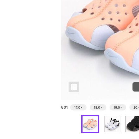
801
17.0
×
18.0
×
19.0
×
20.