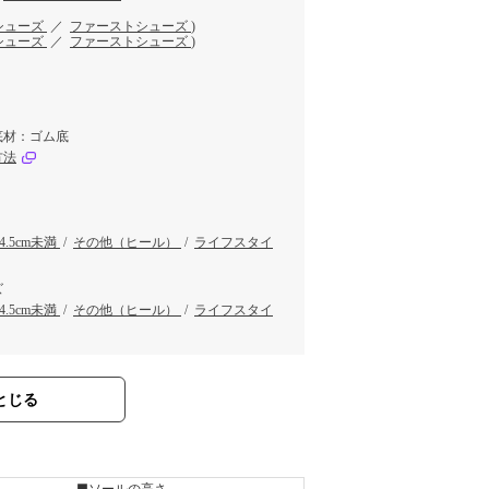
シューズ
／
ファーストシューズ
)
シューズ
／
ファーストシューズ
)
底材：ゴム底
方法
～4.5cm未満
/
その他（ヒール）
/
ライフスタイ
ズ
～4.5cm未満
/
その他（ヒール）
/
ライフスタイ
とじる
■ソールの高さ