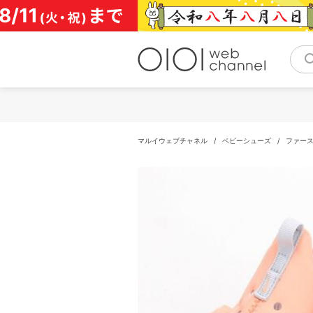
コ
ン
テ
ン
ツ
へ
ス
キ
ッ
プ
マルイウェブチャネル
/
ベビーシューズ
/
ファー