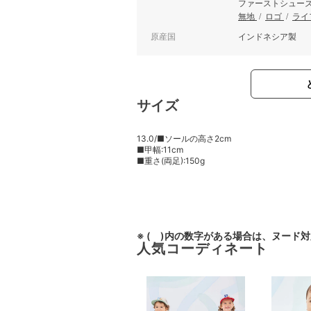
ファーストシュー
無地
/
ロゴ
/
ライ
原産国
インドネシア製
サイズ
13.0/■ソールの高さ2cm
■甲幅:11cm
■重さ(両足):150g
※ ( )内の数字がある場合は、ヌード
人気コーディネート