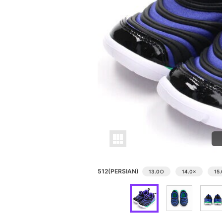
512(PERSIAN)
13.0
○
14.0
×
15.