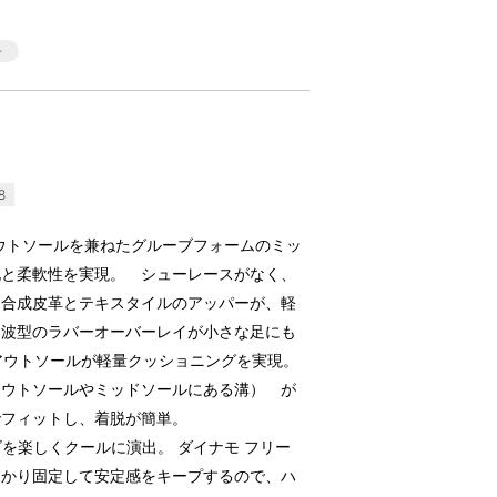
8
ウトソールを兼ねたグルーブフォームのミッ
地と柔軟性を実現。 シューレースがなく、
。合成皮革とテキスタイルのアッパーが、軽
。波型のラバーオーバーレイが小さな足にも
／アウトソールが軽量クッショニングを実現。
アウトソールやミッドソールにある溝） が
でフィットし、着脱が簡単。
ズを楽しくクールに演出。 ダイナモ フリー
っかり固定して安定感をキープするので、ハ