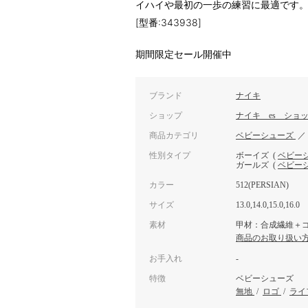
イハイや最初の一歩の練習に最適です
[型番:343938]
期間限定セール開催中
ブランド
ナイキ
ショップ
ナイキ es ショ
商品カテゴリ
ベビーシューズ
性別タイプ
ボーイズ
(
ベビー
ガールズ
(
ベビー
カラー
512(PERSIAN)
サイズ
13.0,14.0,15.0,16.0
素材
甲材：合成繊維＋
商品のお取り扱い
お手入れ
-
特徴
ベビーシューズ
無地
/
ロゴ
/
ライ