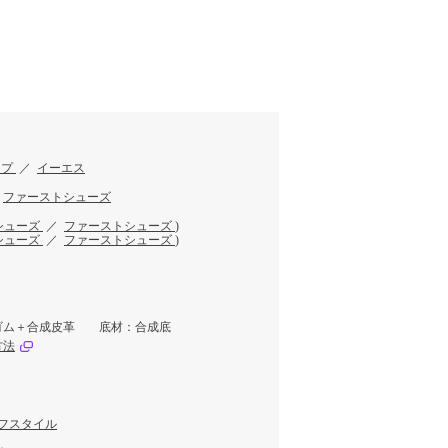
。
ップ
／
イーエス
／
ファーストシューズ
シューズ
／
ファーストシューズ
)
シューズ
／
ファーストシューズ
)
ゴム＋合成皮革 底材：合成底
方法
フスタイル