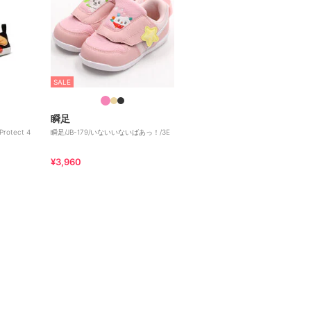
SALE
瞬足
Protect 4
瞬足/JB-179/いないいないばあっ！/3E
¥3,960