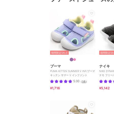
期間限定SALE
期間限定SA
プーマ
ナイキ
PUMA KITTEN SUMMER V INF/プーマ
NIKE DYNA
キッテン サマー V インファント
ナモ フリー
5.00
（
1件
）
¥1,716
¥5,142