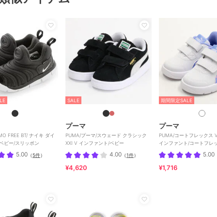
LE
SALE
期間限定SALE
プーマ
プーマ
MO FREE BT/ ナイキ ダイ
PUMA/プーマ/スウェード クラシック
PUMA/コートフレックス V3
/ベビー/スリッポン
XXI V インファント/ベビー
インファント/コートフレッ
ッティ
5.00
4.00
5.00
（
5件
）
（
1件
）
¥4,620
¥1,716