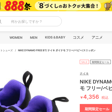
何かお探しですか？
コスメ
アニメ
KIDS＆BABY
WOMEN
MEN
ストシューズ
/
NIKE DYNAMO FREE BT/ ナイキ ダイナモ フリー/ベビー/スリッポン
SALE
期間限定セール
ナイキ
NIKE DYNA
モ フリー/ベ
4,356
￥
税込
期間限定セール