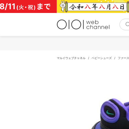
コ
ン
テ
ン
ツ
へ
ス
キ
ッ
プ
マルイウェブチャネル
/
ベビーシューズ
/
ファー