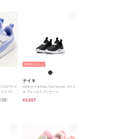
期間限定SALE
ナイキ
 DOTTY V
NIKE/ナイキ/Nike Flex Runner 4/ナイ
クス V3 ド
キ フレックス ランナー 4
（
1件
）
¥3,927