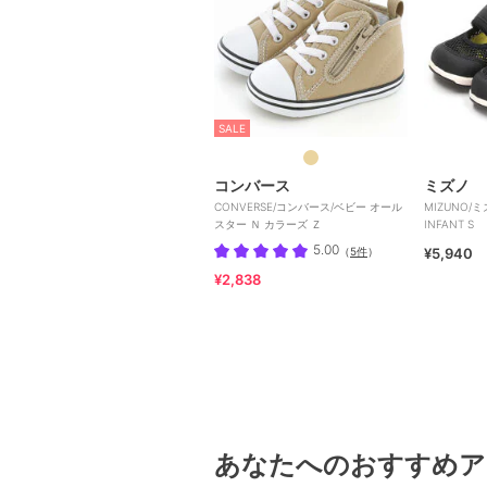
SALE
コンバース
ミズノ
CONVERSE/コンバース/ベビー オール
MIZUNO/ミ
スター Ｎ カラーズ Ｚ
INFANT S
5.00
（
5件
）
¥5,940
¥2,838
あなたへのおすすめア