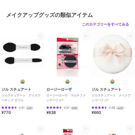
メイクアップグッズの類似アイテム
このカテゴリーをすべてみる
ジル スチュアート
ロージーローザ
ジル スチュアート
ジルスチュアート アイカラ
ロージーローザ マルチファ
ジルスチュアート メイクア
ーチップ ダブル
ンデパフ２P
ップパフ LP
4.91
4.61
4.68
（
12件
）
（
44件
）
（
22件
）
¥770
¥638
¥660