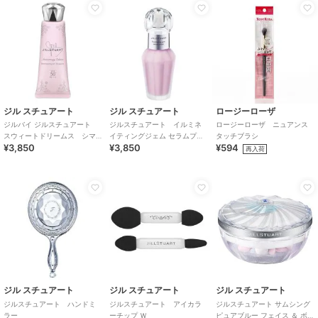
ジル スチュアート
ジル スチュアート
ロージーローザ
ジルバイ ジルスチュアート
ジルスチュアート イルミネ
ロージーローザ ニュアンス
スウィートドリームス シマ
イティングジェム セラムプラ
タッチブラシ
¥3,850
¥3,850
¥594
リング UVプロテクター＜限
イマー
再入荷
定＞
ジル スチュアート
ジル スチュアート
ジル スチュアート
ジルスチュアート ハンドミ
ジルスチュアート アイカラ
ジルスチュアート サムシング
ラー
ーチップ Ｗ
ピュアブルー フェイス ＆ ボデ