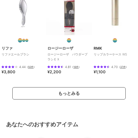
リファ
ロージーローザ
RMK
リファエールブラシ
ロージーローザ パウダーブ
リップカラーケース WS
ラシＥＸ
4.44
4.81
4.70
（
50件
）
（
16件
）
（
37件
）
¥3,800
¥2,200
¥1,100
もっとみる
あなたへのおすすめアイテム