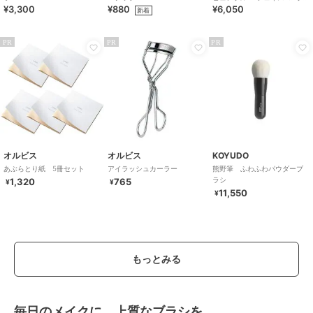
¥3,300
¥880
¥6,050
ィパウダー Ｎ＜限定＞
新着
PR
PR
PR
オルビス
オルビス
KOYUDO
あぶらとり紙 5冊セット
アイラッシュカーラー
熊野筆 ふわふわパウダーブ
ラシ
1,320
765
¥
¥
11,550
¥
もっとみる
毎日のメイクに、上質なブラシを