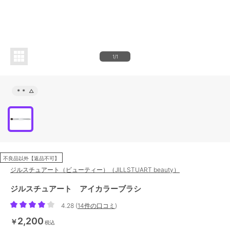
1/1
＊＊
△
不良品以外【返品不可】
ジルスチュアート（ビューティー）（JILLSTUART beauty）
ジルスチュアート アイカラーブラシ
4.28
(
14件の口コミ
)
2,200
￥
税込