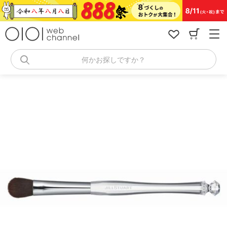
コ
ン
テ
ン
ツ
へ
何かお探しですか？
ス
キ
ッ
プ