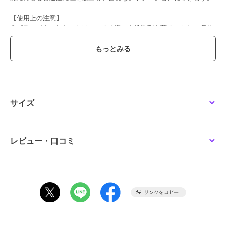
【使用上の注意】
●ブラシがよごれたときは、ぬるま湯に中性洗剤を薄くとかして振り
洗いをし、よくすすいだあと乾いたタオルで水気をきり、毛先をとと
のえてから日かげで完全に乾かしてください。
［型番：SJVA］
この商品は、不良品のみ返品を承ります
サイズ
ブランド
ジルスチュアート（ビューティ
ー）（JILLSTUART beauty）
ショップ
ジルスチュアート （ビューティ）
レビュー・口コミ
商品カテゴリ
すべてのメイクアップグッズ
／
メイクアップグッズ
性別タイプ
レディース
すべてのメイクアップグッズ
／
メイクアップグッズ
カラー
＊＊
サイズ
＊＊