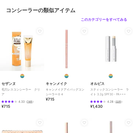
コンシーラーの類似アイテム
このカテゴリーをすべてみる
セザンヌ
キャンメイク
オルビス
毛穴レスコンシーラー クリ
キャンメイクアイバッグコン
スティックコンシーラー ラ
ア
シーラー０４
イト 3.2g SPF30・PA+++
¥715
4.33
4.28
（
74件
）
（
32件
）
¥715
¥1,430