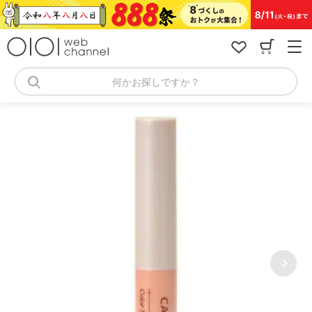
コ
ン
テ
ン
ツ
へ
何かお探しですか？
ス
キ
ッ
プ