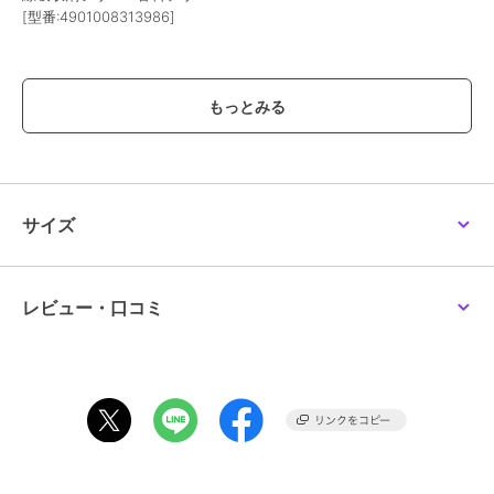
[型番:4901008313986]
この商品は、不良品のみ返品を承ります
ブランド
キャンメイク
ショップ
キャンメイク
商品カテゴリ
ベースメイク
／
コンシーラー
サイズ
性別タイプ
レディース
ベースメイク
／
コンシーラー
カラー
＊＊
レビュー・口コミ
サイズ
＊＊