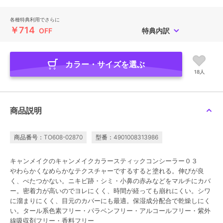
各種特典利用でさらに
￥714
OFF
特典内訳
カラー・サイズを選ぶ
18人
商品説明
商品番号：TO608-02870
型番：4901008313986
キャンメイクのキャンメイクカラースティックコンシーラー０３
やわらかくなめらかなテクスチャーでするすると塗れる。伸びが良
く、べたつかない。ニキビ跡・シミ・小鼻の赤みなどをマルチにカバ
ー。密着力が高いのでヨレにくく、時間が経っても崩れにくい。シワ
に溜まりにくく、目元のカバーにも最適。保湿成分配合で乾燥しにく
い。タール系色素フリー・パラベンフリー・アルコールフリー・紫外
線吸収剤フリー・香料フリー