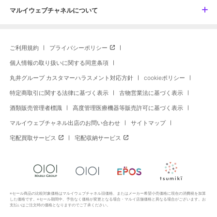
マルイウェブチャネルについて
ご利用規約
プライバシーポリシー
個人情報の取り扱いに関する同意条項
丸井グループ カスタマーハラスメント対応方針
cookieポリシー
特定商取引に関する法律に基づく表示
古物営業法に基づく表示
酒類販売管理者標識
高度管理医療機器等販売許可に基づく表示
マルイウェブチャネル出店のお問い合わせ
サイトマップ
宅配買取サービス
宅配収納サービス
※セール商品の比較対象価格はマルイウェブチャネル旧価格、またはメーカー希望小売価格に現在の消費税を加算
した価格です。※セール期間中、予告なく価格が変更となる場合・マルイ店舗価格と異なる場合がございます。お
支払いはご注文時の価格となりますのでご了承ください。