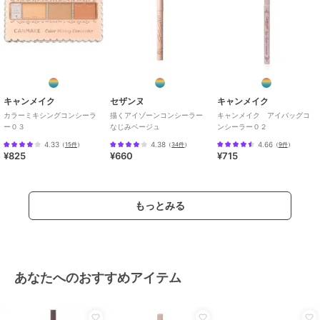
キャンメイク
セザンヌ
キャンメイク
カラーミキシングコンシーラ
描くアイゾーンコンシーラー
キャンメイク アイバッグコ
ー０３
なじみベージュ
ンシーラー０２
4.33
4.38
4.66
（
15件
）
（
34件
）
（
9件
）
¥825
¥660
¥715
もっとみる
あなたへのおすすめアイテム