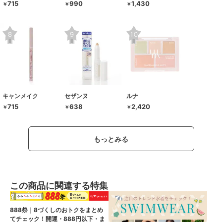
715
990
1,430
￥
￥
￥
キャンメイク
セザンヌ
ルナ
715
638
2,420
￥
￥
￥
もっとみる
この商品に関連する特集
888祭｜8づくしのおトクをまとめ
てチェック！開運・888円以下・ま