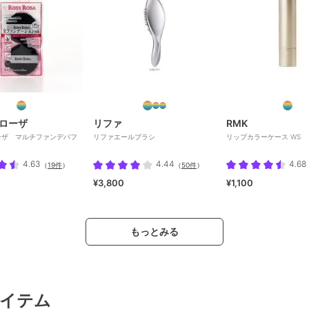
ローザ
リファ
RMK
ーザ マルチファンデパフ
リファエールブラシ
リップカラーケース WS
4.63
4.44
4.68
（
19件
）
（
50件
）
¥3,800
¥1,100
もっとみる
イテム