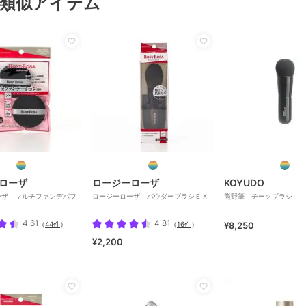
類似アイテム
ローザ
ロージーローザ
KOYUDO
ーザ マルチファンデパフ
ロージーローザ パウダーブラシＥＸ
熊野筆 チークブラシ
4.61
4.81
（
44件
）
（
16件
）
¥8,250
¥2,200