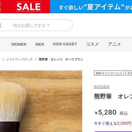
何かお探しですか？
コスメ
アニメ
KIDS＆BABY
WOMEN
MEN
/
メイクアップグッズ
/
熊野筆 オレンジ チークブラシ
無料ギフトサービス
不
KOYUDO
熊野筆 オレ
5,280
￥
税込
今すぐ使える
2,000円