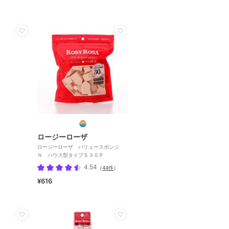
ロージーローザ
ロージーローザ バリュースポンジ
Ｎ ハウス型タイプＳ３０Ｐ
4.54
（
44件
）
¥616