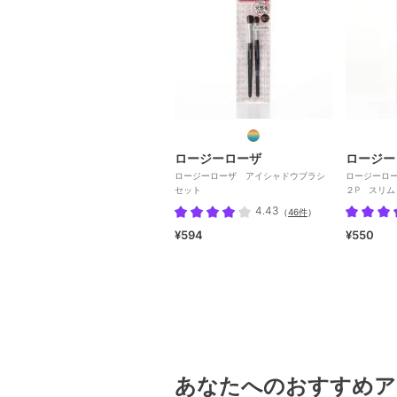
ロージーローザ
ロージー
ロージーローザ アイシャドウブラシ
ロージーロ
セット
２P スリム
4.43
（
46件
）
¥594
¥550
あなたへのおすすめア