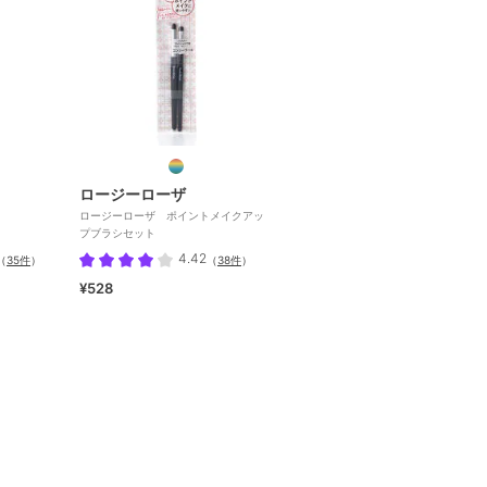
ロージーローザ
ロージーローザ ポイントメイクアッ
プブラシセット
4.42
（
35件
）
（
38件
）
¥528