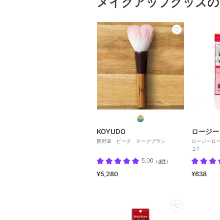
メイクアップグッズの
KOYUDO
ロージー
熊野筆 ピーチ チークブラシ
ロージーロ
２P
5.00
（
4件
）
¥5,280
¥638