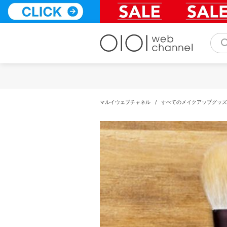
コ
ン
テ
ン
ツ
へ
ス
キ
ッ
プ
マルイウェブチャネル
/
すべてのメイクアップグッズ